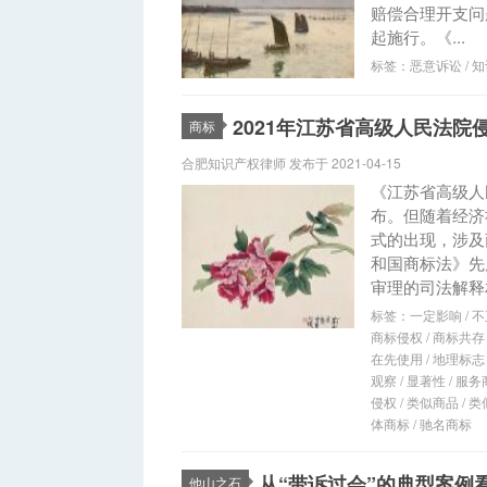
赔偿合理开支问
起施行。《...
标签：
恶意诉讼
/
知
2021年江苏省高级人民法
商标
合肥知识产权律师 发布于 2021-04-15
《江苏省高级人
布。但随着经济
式的出现，涉及
和国商标法》先
审理的司法解释相
标签：
一定影响
/
不
商标侵权
/
商标共存
在先使用
/
地理标志
观察
/
显著性
/
服务
侵权
/
类似商品
/
类
体商标
/
驰名商标
从“带诉过会”的典型案例
他山之石