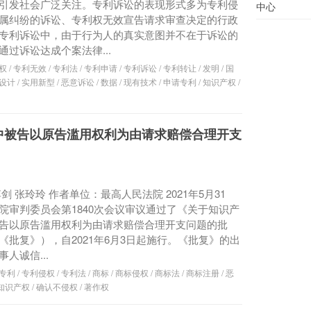
引发社会广泛关注。专利诉讼的表现形式多为专利侵
中心
属纠纷的诉讼、专利权无效宣告请求审查决定的行政
专利诉讼中，由于行为人的真实意图并不在于诉讼的
通过诉讼达成个案法律...
权
/
专利无效
/
专利法
/
专利申请
/
专利诉讼
/
专利转让
/
发明
/
国
设计
/
实用新型
/
恶意诉讼
/
数据
/
现有技术
/
申请专利
/
知识产权
/
中被告以原告滥用权利为由请求赔偿合理开支
剑 张玲玲 作者单位：最高人民法院 2021年5月31
院审判委员会第1840次会议审议通过了《关于知识产
告以原告滥用权利为由请求赔偿合理开支问题的批
《批复》），自2021年6月3日起施行。《批复》的出
人诚信...
专利
/
专利侵权
/
专利法
/
商标
/
商标侵权
/
商标法
/
商标注册
/
恶
知识产权
/
确认不侵权
/
著作权