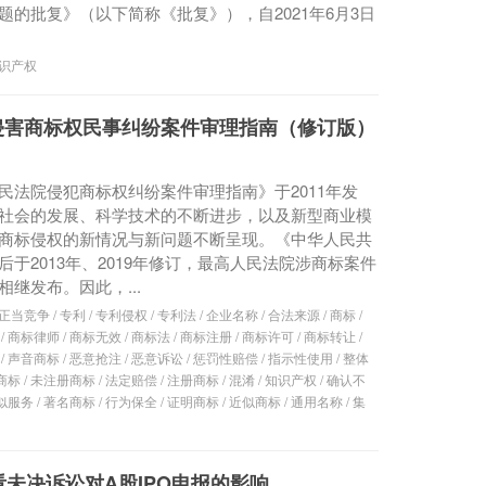
题的批复》（以下简称《批复》），自2021年6月3日
识产权
院侵害商标权民事纠纷案件审理指南（修订版）
民法院侵犯商标权纠纷案件审理指南》于2011年发
社会的发展、科学技术的不断进步，以及新型商业模
商标侵权的新情况与新问题不断呈现。《中华人民共
后于2013年、2019年修订，最高人民法院涉商标案件
继发布。因此，...
正当竞争
/
专利
/
专利侵权
/
专利法
/
企业名称
/
合法来源
/
商标
/
/
商标律师
/
商标无效
/
商标法
/
商标注册
/
商标许可
/
商标转让
/
/
声音商标
/
恶意抢注
/
恶意诉讼
/
惩罚性赔偿
/
指示性使用
/
整体
商标
/
未注册商标
/
法定赔偿
/
注册商标
/
混淆
/
知识产权
/
确认不
似服务
/
著名商标
/
行为保全
/
证明商标
/
近似商标
/
通用名称
/
集
看未决诉讼对A股IPO申报的影响