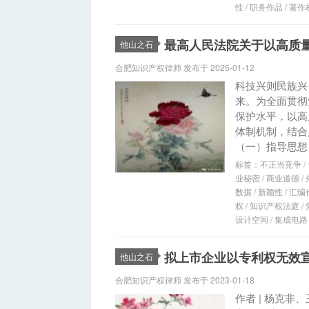
性
/
职务作品
/
著作
最高人民法院关于以高质
他山之石
合肥知识产权律师 发布于 2025-01-12
科技兴则民族兴
来。为全面贯彻
保护水平，以高
体制机制，结合
（一）指导思想 
标签：
不正当竞争
/
业秘密
/
商业道德
/
数据
/
新颖性
/
汇编
权
/
知识产权法庭
/
设计空间
/
集成电路
拟上市企业以专利权无效
他山之石
合肥知识产权律师 发布于 2023-01-18
作者 | 杨克