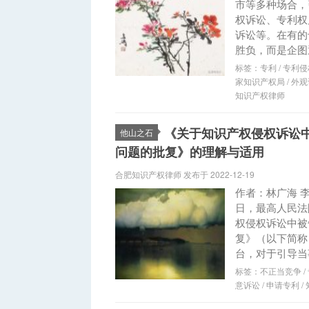
市等多种场合，
权诉讼、专利权
诉讼等。在有的
胜负，而是企图
标签：
专利
/
专利侵
家知识产权局
/
外观
知识产权律师
《关于知识产权侵权诉讼
他山之石
问题的批复》的理解与适用
合肥知识产权律师 发布于 2022-12-19
作者：林广海 李
日，最高人民法
权侵权诉讼中被
复》（以下简称
台，对于引导当事
标签：
不正当竞争
/
意诉讼
/
申请专利
/