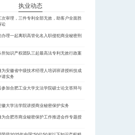
执业动态
三次审理，三件专利全部无效，助客户全面胜
诉讼
功办理一起离职高管化名入职侵犯商业秘密刑
务所知识产权团队三起最高法专利无效行政案
邀为安徽省中级技术经理人培训班讲授科技成
申请实务
后参加合肥工业大学文法学院硕士论文答辩与
安徽大学法学院讲授商业秘密保护实务
邀为合肥市商业秘密保护工作推进会作专题授
荣登2025年中国“50位50岁以下知识产权精