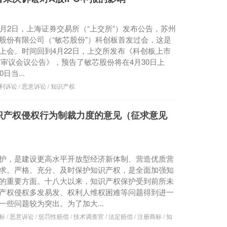
 6月2日，上海证券交易所（“上交所”）发布公告，苏州
股份有限公司（“敏芯股份”）科创板首发过会，这是
上会。时间回到4月22日，上交所发布《科创板上市
2次审议会议公告》，预告了敏芯股份将在4月30日上
日当...
利诉讼
/
恶意诉讼
/
知识产权
识产权侵权行为制裁力度的意见（征求意见
护，是建设更高水平开放型经济新体制、营造优质营
求。严格、充分、及时保护知识产权，是全面加强知
的重要方面。十八大以来，知识产权保护受到前所未
产权侵权多发易发、权利人维权困难等问题得到进一
一些问题较为突出。为了加大...
标
/
恶意诉讼
/
惩罚性赔偿
/
技术调查官
/
法定赔偿
/
注册商标
/
知