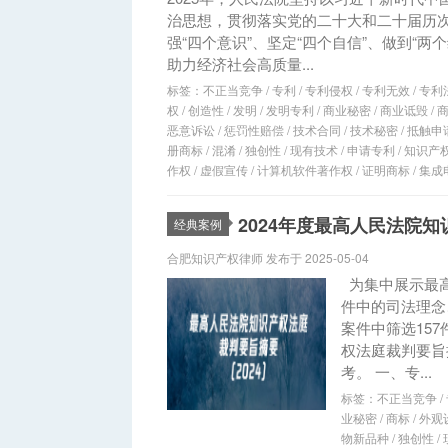
治思想，贯彻落实党的二十大和二十届历次
强“四个意识”、坚定“四个自信”、做到“
助力经济社会高质量...
标签：
不正当竞争
/
专利
/
专利侵权
/
专利无效
/
专利
权
/
创造性
/
发明
/
发明专利
/
商业秘密
/
商业诋毁
/
恶意诉讼
/
惩罚性赔偿
/
技术合同
/
技术秘密
/
抵触申
册商标
/
混淆
/
独创性
/
现有技术
/
申请专利
/
知识产
作权
/
虚假宣传
/
计算机软件著作权
/
证明商标
/
集成
2024年度最高人民法院
经典案例
合肥知识产权律师 发布于 2025-05-04
为集中展示最
件中的司法理念
案件中筛选15
权法庭裁判要旨
考。 一、专...
标签：
不正当竞争
/
业秘密
/
商标
/
外观
物新品种
/
独创性
/