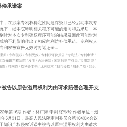
补偿承诺案
中，在涉案专利权稳定性问题存疑且已经启动本次专
况下，经本院释明相关程序可能的走向和后果后，本
别针对本次专利确权程序可能的结果及因此可能对对
成的不利影响作出了相应的利益补偿承诺。专利权人
专利权被宣告无效时将返还全...
理师
/
专利侵权
/
专利无效
/
专利权评价报告
/
专利法
/
专利申请
/
北京知识产权法院
/
发明
/
合法来源
/
国家知识产权局
/
实用新型
/
颖性
/
时间戳
/
权利要求书
/
现有技术
/
相同侵权
/
知识产权
/
知识
中被告以原告滥用权利为由请求赔偿合理开支
22年第16期 作者：林广海 李剑 张玲玲 作者单位：最
21年5月31日，最高人民法院审判委员会第1840次会议
于知识产权侵权诉讼中被告以原告滥用权利为由请求