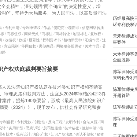
全会精神，深刻领悟“两个确立”的决定性意义，增
两个维护”，坚持为大局服务、为人民司法，以高质量司法
历经最高院
诉专利侵权
法
/
专利申请
/
专利申请权
/
作品
/
侵犯商业秘密罪
/
信息网络传播
商标
/
商标侵权
/
商标无效
/
商标法
/
商标转让
/
地理标志
/
复制权
/
天禾律师成
请
/
改编权
/
数据
/
显著性
/
权利要求书
/
植物新品种
/
汇编作品
/
注
事案件
权
/
竞业限制
/
等同侵权
/
类似商品
/
网络服务提供者
/
美术作品
/
著
电路
天禾律师事
全面胜诉
知识产权法庭裁判要旨摘要
陈军律师受
果转化专利
高人民法院知识产权法庭在技术类知识产权和垄断案
陈军律师先
、审理思路和裁判方法，法庭从2024年审结的4213件
开题答辩
7件案件，提炼190条要旨，形成《最高人民法院知识产
摘要（2024）》，现予发布，供社会各界研究和参
陈军律师赴
陈军律师受
专利侵权
/
专利无效
/
创造性
/
反向工程
/
发明专利
/
合法来源
/
商
课
设计
/
实用新型
/
恶意诉讼
/
惩罚性赔偿
/
技术秘密
/
抵触申请
/
植
现有技术
/
现有设计
/
知识产权
/
知识产权法庭
/
确认不侵权
/
秘密
天禾陈军律师