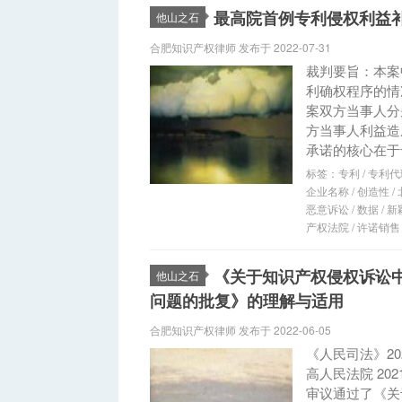
最高院首例专利侵权利益
他山之石
合肥知识产权律师 发布于 2022-07-31
裁判要旨：本案
利确权程序的情
案双方当事人分
方当事人利益造
承诺的核心在于
标签：
专利
/
专利代
企业名称
/
创造性
/
恶意诉讼
/
数据
/
新
产权法院
/
许诺销售
《关于知识产权侵权诉讼
他山之石
问题的批复》的理解与适用
合肥知识产权律师 发布于 2022-06-05
《人民司法》20
高人民法院 20
审议通过了《关