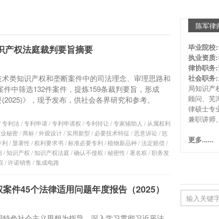
陈军律
毕业院校:
知识产权法庭裁判要旨摘要
执业资质:
律协职务:
技术类知识产权和垄断案件中的司法理念、审理思路和
社会职务:
局知识产
件案件中筛选132件案件，提炼159条裁判要旨，形成
顾问、芜
2025)》，现予发布，供社会各界研究和参考。
律硕士专
兼职讲师
/
专利法
/
专利申请
/
专利申请权
/
专利转让
/
专家辅助人
/
从属权利
商业秘密
/
商标
/
外观设计
/
实用新型
/
必要技术特征
/
恶意诉讼
/
惩
更多......
专利
/
显著性
/
权利要求书
/
标准必要专利
/
植物新品种
/
法定赔偿
/
利
/
知识产权
/
知识产权法庭
/
确认不侵权
/
秘密性
/
署名权
/
职务发
权
/
许诺销售
/
集成电路
案件45个法律适用问题年度报告（2025）
中国特色社会主义思想为指导，深入学习贯彻习近平法