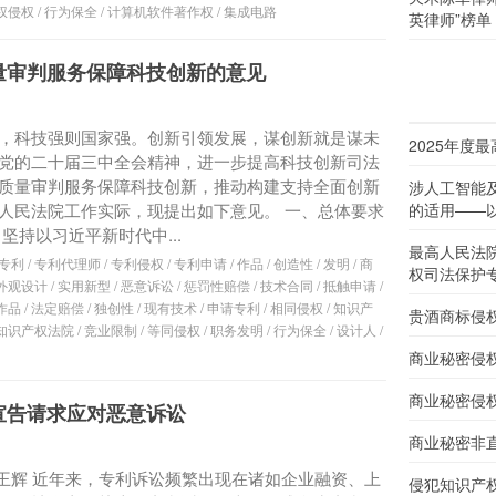
权侵权
/
行为保全
/
计算机软件著作权
/
集成电路
英律师”榜单
量审判服务保障科技创新的意见
，科技强则国家强。创新引领发展，谋创新就是谋未
2025年度
党的二十届三中全会精神，进一步提高科技创新司法
质量审判服务保障科技创新，推动构建支持全面创新
涉人工智能
人民法院工作实际，现提出如下意见。 一、总体要求
的适用——以
坚持以习近平新时代中...
最高人民法
专利
/
专利代理师
/
专利侵权
/
专利申请
/
作品
/
创造性
/
发明
/
商
权司法保护
外观设计
/
实用新型
/
恶意诉讼
/
惩罚性赔偿
/
技术合同
/
抵触申请
/
作品
/
法定赔偿
/
独创性
/
现有技术
/
申请专利
/
相同侵权
/
知识产
贵酒商标侵
知识产权法院
/
竞业限制
/
等同侵权
/
职务发明
/
行为保全
/
设计人
/
商业秘密侵
商业秘密侵
宣告请求应对恶意诉讼
商业秘密非
非、王辉 近年来，专利诉讼频繁出现在诸如企业融资、上
侵犯知识产