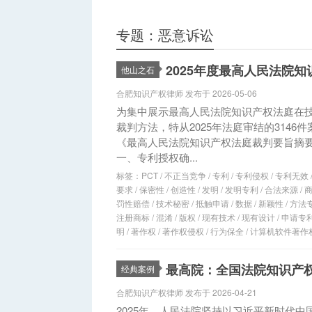
专题：恶意诉讼
2025年度最高人民法院
他山之石
合肥知识产权律师 发布于 2026-05-06
为集中展示最高人民法院知识产权法庭在
裁判方法，特从2025年法庭审结的3146
《最高人民法院知识产权法庭裁判要旨摘要(
一、专利授权确...
标签：
PCT
/
不正当竞争
/
专利
/
专利侵权
/
专利无效
要求
/
保密性
/
创造性
/
发明
/
发明专利
/
合法来源
/
罚性赔偿
/
技术秘密
/
抵触申请
/
数据
/
新颖性
/
方法
注册商标
/
混淆
/
版权
/
现有技术
/
现有设计
/
申请专
明
/
著作权
/
著作权侵权
/
行为保全
/
计算机软件著作
最高院：全国法院知识产权
经典案例
合肥知识产权律师 发布于 2026-04-21
2025年，人民法院坚持以习近平新时代