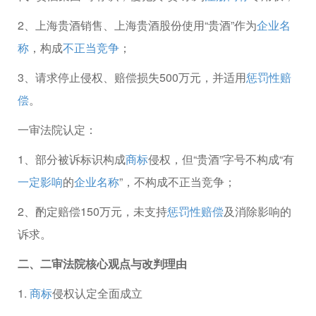
2、上海贵酒销售、上海贵酒股份使用“贵酒”作为
企业名
称
，构成
不正当竞争
；
3、请求停止侵权、赔偿损失500万元，并适用
惩罚性赔
偿
。
一审法院认定：
1、部分被诉标识构成
商标
侵权，但“贵酒”字号不构成“有
一定影响
的
企业名称
”，不构成不正当竞争；
2、酌定赔偿150万元，未支持
惩罚性赔偿
及消除影响的
诉求。
二、二审法院核心观点与改判理由
1.
商标
侵权认定全面成立