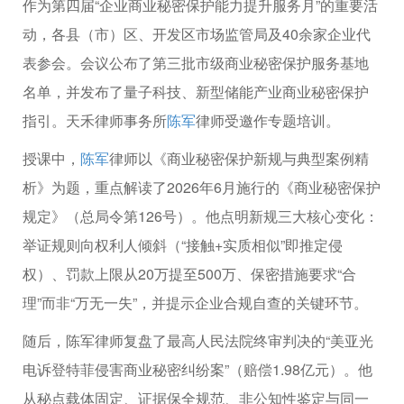
作为第四届“企业商业秘密保护能力提升服务月”的重要活
动，各县（市）区、开发区市场监管局及40余家企业代
表参会。会议公布了第三批市级商业秘密保护服务基地
名单，并发布了量子科技、新型储能产业商业秘密保护
指引。天禾律师事务所
陈军
律师受邀作专题培训。
授课中，
陈军
律师以《商业秘密保护新规与典型案例精
析》为题，重点解读了2026年6月施行的《商业秘密保护
规定》（总局令第126号）。他点明新规三大核心变化：
举证规则向权利人倾斜（“接触+实质相似”即推定侵
权）、罚款上限从20万提至500万、保密措施要求“合
理”而非“万无一失”，并提示企业合规自查的关键环节。
随后，陈军律师复盘了最高人民法院终审判决的“美亚光
电诉登特菲侵害商业秘密纠纷案”（赔偿1.98亿元）。他
从秘点载体固定、证据保全规范、非公知性鉴定与同一