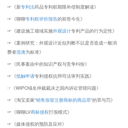
☞《新
专利法
药品专利权期限补偿制度解读》
☞《聊聊
专利权评价报告
的前世今生》
☞《建设施工领域实施
外观设计
专利产品的行为定性》
☞《案例研究：外观设计近似判断不以是否造成一般消
费者
混淆
为标准》
☞《民事案由中的知识产权与竞争纠纷》
☞《
抵触申请
专利侵权抗辩司法审判实践》
☞《WIPO域名仲裁裁决之国内诉讼管辖问题》
☞《淘宝卖家“
销售假冒注册商标的商品罪
”的罪与罚》
☞《聊聊LV
商标侵权
打假模式》
☞《媒体侵权的预防及应对》