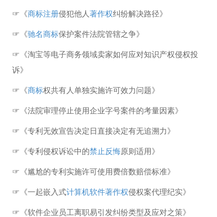
☞《
商标注册
侵犯他人
著作权
纠纷解决路径》
☞《
驰名商标
保护案件法院管辖之争》
☞《淘宝等电子商务领域卖家如何应对知识产权侵权投
诉》
☞《
商标
权共有人单独实施许可效力问题》
☞《法院审理停止使用企业字号案件的考量因素》
☞《专利无效宣告决定日直接决定有无追溯力》
☞《专利侵权诉讼中的
禁止反悔
原则适用》
☞《尴尬的专利实施许可使用费倍数赔偿标准》
☞《一起嵌入式
计算机软件著作权
侵权案代理纪实》
☞《软件企业员工离职易引发纠纷类型及应对之策》