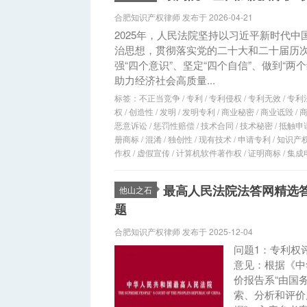
合肥知识产权律师 发布于 2026-04-21
2025年，人民法院坚持以习近平新时代
治思想，贯彻落实党的二十大和二十届历次
强“四个意识”、坚定“四个自信”、做到“
助力经济社会高质量...
标签：
不正当竞争
/
专利
/
专利侵权
/
专利无效
/
专利
权
/
创造性
/
发明
/
发明专利
/
商业秘密
/
商业诋毁
/
恶意诉讼
/
惩罚性赔偿
/
技术合同
/
技术秘密
/
抵触申
册商标
/
混淆
/
独创性
/
现有技术
/
申请专利
/
知识产
作权
/
虚假宣传
/
计算机软件著作权
/
证明商标
/
集成
最高人民法院法答网精选
他山之石
题
合肥知识产权律师 发布于 2025-12-04
问题1：专利权
意见：根据《中
价报告系“由国
索、分析和评价