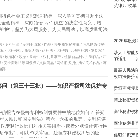
英律师”榜单
中国特色社会主义思想为指导，深入学习贯彻习近平法
全会精神，深刻领悟“两个确立”的决定性意义，增
两个维护”，坚持为大局服务、为人民司法，以高质量司法
2025年度
法
/
专利申请
/
专利申请权
/
作品
/
侵犯商业秘密罪
/
信息网络传播
商标
/
商标侵权
/
商标无效
/
商标法
/
商标转让
/
地理标志
/
复制权
/
涉人工智能
请
/
改编权
/
数据
/
显著性
/
权利要求书
/
植物新品种
/
汇编作品
/
注
的适用——以
权
/
竞业限制
/
等同侵权
/
类似商品
/
网络服务提供者
/
美术作品
/
著
电路
最高人民法
权司法保护
答问（第三十三批）——知识产权司法保护专
贵酒商标侵
商业秘密侵
商业秘密侵
评价报告在侵害专利权纠纷案件中的地位如何？ 答疑
华人民共和国专利法》第六十六条的规定，专利权评
商业秘密非
务院专利行政部门对相关实用新型或者外观设计进行检
后作出”，可以“作为审理、处理专利侵权纠纷的证
侵犯知识产