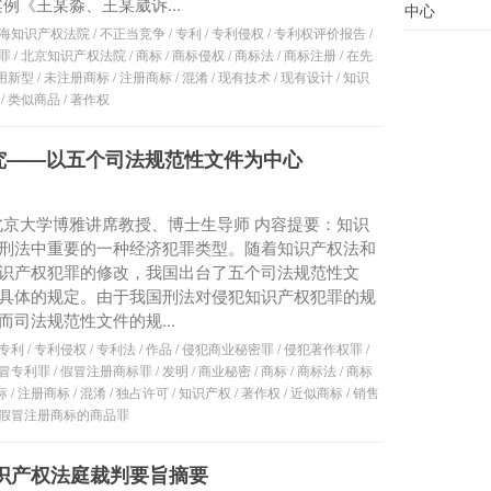
例《王某淼、王某崴诉...
中心
海知识产权法院
/
不正当竞争
/
专利
/
专利侵权
/
专利权评价报告
/
罪
/
北京知识产权法院
/
商标
/
商标侵权
/
商标法
/
商标注册
/
在先
用新型
/
未注册商标
/
注册商标
/
混淆
/
现有技术
/
现有设计
/
知识
/
类似商品
/
著作权
究——以五个司法规范性文件为中心
良 北京大学博雅讲席教授、博士生导师 内容提要：知识
刑法中重要的一种经济犯罪类型。随着知识产权法和
识产权犯罪的修改，我国出台了五个司法规范性文
具体的规定。由于我国刑法对侵犯知识产权犯罪的规
而司法规范性文件的规...
专利
/
专利侵权
/
专利法
/
作品
/
侵犯商业秘密罪
/
侵犯著作权罪
/
冒专利罪
/
假冒注册商标罪
/
发明
/
商业秘密
/
商标
/
商标法
/
商标
标
/
注册商标
/
混淆
/
独占许可
/
知识产权
/
著作权
/
近似商标
/
销售
假冒注册商标的商品罪
知识产权法庭裁判要旨摘要