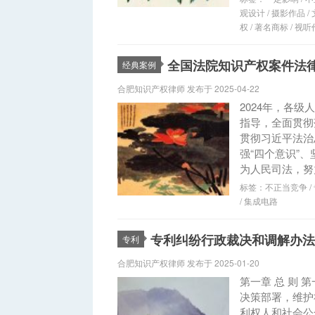
观设计
/
摄影作品
/
权
/
著名商标
/
视听
全国法院知识产权案件法律
经典案例
合肥知识产权律师 发布于 2025-04-22
2024年，各
指导，全面贯彻
贯彻习近平法治
强“四个意识”、
为人民司法，努力
标签：
不正当竞争
/
/
集成电路
专利纠纷行政裁决和调解办法
专利
合肥知识产权律师 发布于 2025-01-20
第一章 总 则
决策部署，维护
利权人和社会公