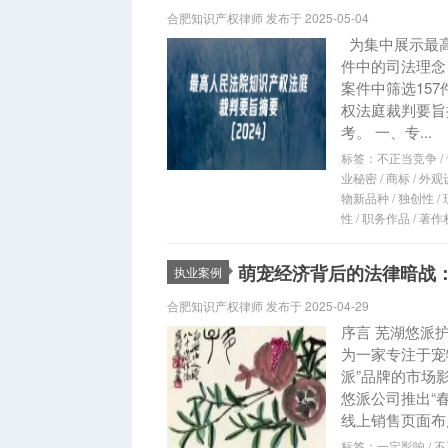
合肥知识产权律师 发布于 2025-05-04
为集中展示最
件中的司法理念
案件中筛选15
权法庭裁判要旨
考。 一、专...
标签：
不正当竞争
/
业秘密
/
商标
/
外观
物新品种
/
独创性
/
性
/
职务作品
/
著作
萌宠经济背后的法律暗战
执业案例
合肥知识产权律师 发布于 2025-04-29
序言 芜湖悠派
为一家专注于宠
派”品牌的市场
悠派公司推出“
线上销售页面布局
标签：
一定影响
/
不