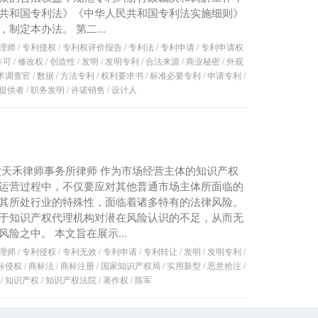
共和国专利法》《中华人民共和国专利法实施细则》
制定本办法。 第二...
理师
/
专利侵权
/
专利权评价报告
/
专利法
/
专利申请
/
专利申请权
许可
/
修改权
/
创造性
/
发明
/
发明专利
/
合法来源
/
商业秘密
/
外观
术调查官
/
数据
/
方法专利
/
权利要求书
/
标准必要专利
/
申请专利
/
提供者
/
职务发明
/
许诺销售
/
设计人
徽天禾律师事务所律师 作为市场经营主体的知识产权
运营过程中，不仅要应对其他普通市场主体所面临的
其所处行业的特殊性，面临着诸多特有的法律风险。
于知识产权代理机构对潜在风险认识的不足，从而无
险之中。 本文旨在展示...
理师
/
专利侵权
/
专利无效
/
专利申请
/
专利转让
/
发明
/
发明专利
/
标侵权
/
商标法
/
商标注册
/
国家知识产权局
/
实用新型
/
恶意抢注
/
/
知识产权
/
知识产权法院
/
著作权
/
陈军