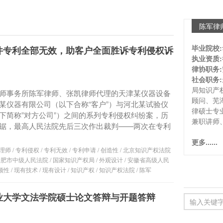
陈军律
毕业院校:
件专利全部无效，助客户全面胜诉专利侵权诉
执业资质:
律协职务:
社会职务:
局知识产
师事务所陈军律师、张凯律师代理的天津某仪器设备
顾问、芜
某仪器有限公司（以下合称“客户”）与河北某试验仪
律硕士专
下简称”对方公司”）之间的系列专利侵权纠纷案，历
兼职讲师
锯，最高人民法院先后三次作出裁判——两次在专利
更多......
理师
/
专利侵权
/
专利无效
/
专利申请
/
创造性
/
北京知识产权法院
合肥市中级人民法院
/
国家知识产权局
/
外观设计
/
安徽省高级人民
颖性
/
现有技术
/
现有设计
/
知识产权
/
知识产权法院
/
陈军
业大学文法学院硕士论文答辩与开题答辩