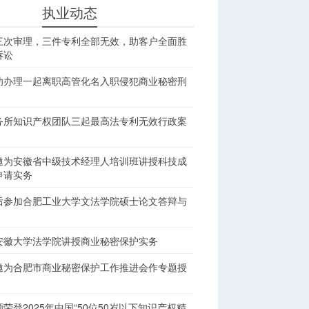
执业动态
三次审理，三件专利全部无效，助客户全面胜
诉讼
功办理一起离职高管化名入职侵犯商业秘密刑
务所知识产权团队三起最高法专利无效行政案
邀为安徽省中级技术经理人培训班讲授科技成
申请实务
后参加合肥工业大学文法学院硕士论文答辩与
安徽大学法学院讲授商业秘密保护实务
邀为合肥市商业秘密保护工作推进会作专题授
荣登2025年中国“50位50岁以下知识产权精