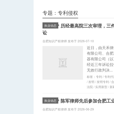
专题：专利侵权
历经最高院三次审理，三
执业动态
讼
合肥知识产权律师 发布于 2026-07-10
近日，由天禾律
有限公司、合肥
器有限公司（以
经近三年诉讼拉
无效行政判决...
标签：
专利
/
专利代
/
发明
/
发明专利
/
法院
/
实用新型
/
新
陈军律师先后参加合肥工
执业动态
合肥知识产权律师 发布于 2026-06-29