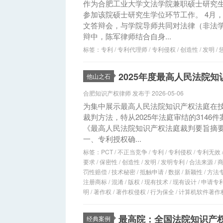
作为合肥工业大学文法学院兼职硕士研究生
参加该院硕士研究生学位环节工作。 4月，
文答辩会，与学院导师共同对法律（非法
辩中，陈军律师结合自身...
标签：
专利
/
专利代理师
/
专利侵权
/
创造性
/
发明
/
2025年度最高人民法院
他山之石
合肥知识产权律师 发布于 2026-05-06
为集中展示最高人民法院知识产权法庭在
裁判方法，特从2025年法庭审结的3146
《最高人民法院知识产权法庭裁判要旨摘要(
一、专利授权确...
标签：
PCT
/
不正当竞争
/
专利
/
专利侵权
/
专利无效
要求
/
保密性
/
创造性
/
发明
/
发明专利
/
合法来源
/
罚性赔偿
/
技术秘密
/
抵触申请
/
数据
/
新颖性
/
方法
注册商标
/
混淆
/
版权
/
现有技术
/
现有设计
/
申请专
明
/
著作权
/
著作权侵权
/
行为保全
/
计算机软件著作
最高院：全国法院知识产权
经典案例