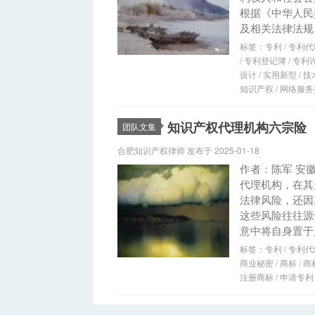
根据《中华人民
及相关法律法规，
标签：
专利
/
专利代
/
专利登记簿
/
专利
设计
/
实用新型
/
技
知识产权
/
网络服务
知识产权代理机构六宗险
团队文集
合肥知识产权律师 发布于 2025-01-18
作者：陈军 安
代理机构，在其
法律风险，还因
这些风险往往源
意中将自身置于风
标签：
专利
/
专利代
商业秘密
/
商标
/
商
注册商标
/
申请专利
他山之石