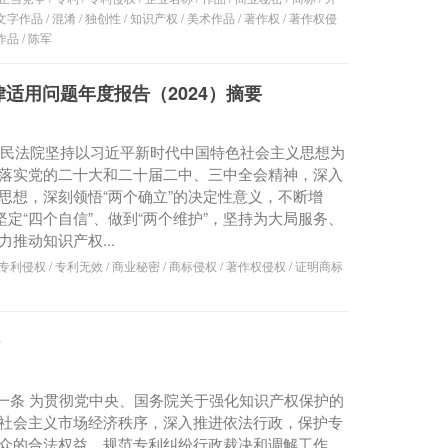
文字作品
/
混淆
/
独创性
/
知识产权
/
美术作品
/
著作权
/
著作权侵
作品
/
陈军
适用问题年度报告（2024）摘要
级人民法院坚持以习近平新时代中国特色社会主义思想为
落实党的二十大和二十届二中、三中全会精神，深入
思想，深刻领悟“两个确立”的决定性意义，不断增
坚定“四个自信”、做到“两个维护”，坚持为大局服务、
推动知识产权...
专利侵权
/
专利无效
/
商业秘密
/
商标侵权
/
著作权侵权
/
证明商标
 第一条 为贯彻党中央、国务院关于强化知识产权保护的
社会主义市场经济秩序，深入推进依法行政，保护专
众的合法权益，规范专利纠纷行政裁决和调解工作，