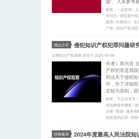
据”。入库参考案
标签：
一定影响
/
上
专利法
/
侵犯著作权
使用
/
外观设计
/
实
产权
/
知识产权法院
侵犯知识产权犯罪问题研
他山之石
合肥知识产权律师 发布于 2025-09-09
作者 | 陈兴
产权犯罪是我国
刑法关于侵犯知
件，作了详细而
定较为原则，因
标签：
不正当竞争
/
信息网络传播权
/
假
注册
/
数据
/
服务商
侵权复制品罪
/
销售
2024年度最高人民法院
经典案例