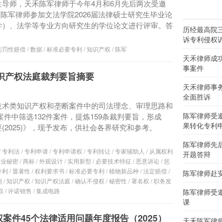
导师，天禾陈军律师于今年4月和6月先后两次受邀
陈军律师参加文法学院2026届法律硕士研究生毕业论
学）、法学等专业方向研究生的学位论文进行评审。答
历经最高院
诉专利侵权
惩罚性赔偿
/
数据
/
标准必要专利
/
知识产权
/
陈军
天禾律师成
事案件
知识产权法庭裁判要旨摘要
天禾律师事
全面胜诉
技术类知识产权和垄断案件中的司法理念、审理思路和
陈军律师受
件案件中筛选132件案件，提炼159条裁判要旨，形成
果转化专利
2025)》，现予发布，供社会各界研究和参考。
陈军律师先
/
专利法
/
专利申请
/
专利申请权
/
专利转让
/
专家辅助人
/
从属权利
开题答辩
商业秘密
/
商标
/
外观设计
/
实用新型
/
必要技术特征
/
恶意诉讼
/
惩
专利
/
显著性
/
权利要求书
/
标准必要专利
/
植物新品种
/
法定赔偿
/
陈军律师赴
利
/
知识产权
/
知识产权法庭
/
确认不侵权
/
秘密性
/
署名权
/
职务发
权
/
许诺销售
/
集成电路
陈军律师受
课
案件45个法律适用问题年度报告（2025）
天禾陈军律师