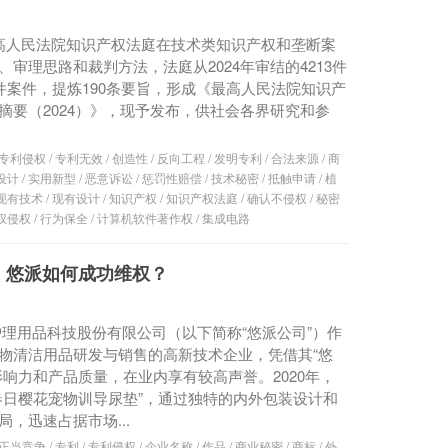
高人民法院知识产权法庭在技术类知识产权和垄断案
、审理思路和裁判方法，法庭从2024年审结的4213件
7件案件，提炼190条要旨，形成《最高人民法院知识产
摘要（2024）》，现予发布，供社会各界研究和参
专利侵权
/
专利无效
/
创造性
/
反向工程
/
发明专利
/
合法来源
/
商
设计
/
实用新型
/
恶意诉讼
/
惩罚性赔偿
/
技术秘密
/
抵触申请
/
植
现有技术
/
现有设计
/
知识产权
/
知识产权法庭
/
确认不侵权
/
秘密
权侵权
/
行为保全
/
计算机软件著作权
/
集成电路
：悠派如何成功维权？
护理用品科技股份有限公司（以下简称“悠派公司”）作
物清洁用品研发与销售的高新技术企业，凭借其“悠
影响力和产品质量，在业内享有较高声誉。2020年，
春日樱花宠物训导尿垫”，通过独特的内外包装设计和
，迅速占据市场...
正当竞争
/
专利
/
专利侵权
/
企业名称
/
作品
/
商业秘密
/
商标
/
外