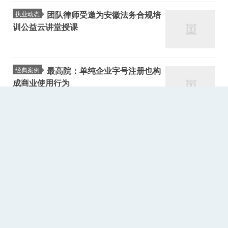
团队律师受邀为安徽法务合规培
执业动态
训公益云讲堂授课
最高院：单纯企业字号注册也构
经典案例
成商业使用行为
侵犯知识产权犯罪问题研究——
他山之石
以五个司法规范性文件为中心
团队律师组织并主持了安徽省首
执业动态
届知识产权青年律师研修班