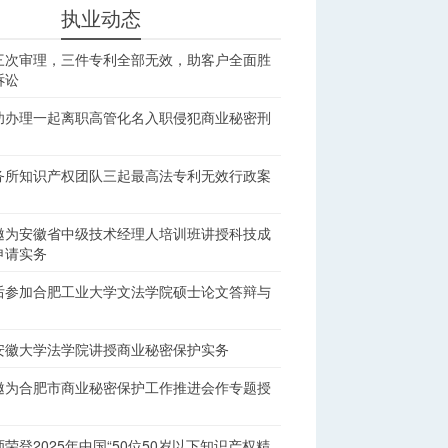
执业动态
三次审理，三件专利全部无效，助客户全面胜
诉讼
功办理一起离职高管化名入职侵犯商业秘密刑
务所知识产权团队三起最高法专利无效行政案
邀为安徽省中级技术经理人培训班讲授科技成
申请实务
后参加合肥工业大学文法学院硕士论文答辩与
安徽大学法学院讲授商业秘密保护实务
邀为合肥市商业秘密保护工作推进会作专题授
荣登2025年中国“50位50岁以下知识产权精