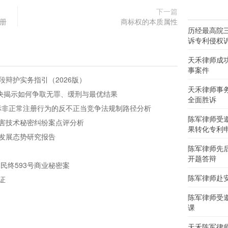
下一篇
册
商标权的本质属性
历经最高院
诉专利侵权
天禾律师成
事案件
辩护实务指引（2026版）
天禾律师事
判决揭示如何争取无罪、缓刑与最优结果
全面胜诉
商标非正常注册行为的反不正当竞争法规制路径分析
陈军律师受
害技术秘密纠纷案点评分析
果转化专利
发展态势研究报告
陈军律师先
开题答辩
民终593号商业秘密案
陈军律师赴
证
陈军律师受
课
天禾陈军律师