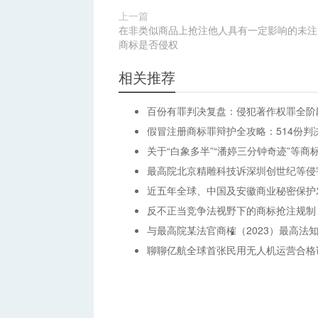
上一篇
在非类似商品上抢注他人具有一定影响的未注
商标是否侵权
相关推荐
百份有罪判决复盘：侵犯著作权罪全阶段
假冒注册商标罪辩护全攻略：514份
关于“白象多半”“潘婷三分钟奇迹”等
最高院北京精雕科技诉深圳创世纪等侵
近五年全球、中国及安徽商业秘密保护
反不正当竞争法视野下的商标抢注规制
与最高院某法官商榷（2023）最高法知
聊聊亿航全球首张民用无人机运营合格