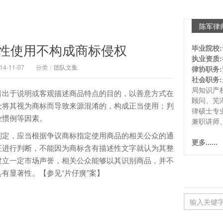
陈军律
性使用不构成商标侵权
毕业院校:
执业资质:
-11-07
分类：
团队文集
律协职务:
社会职务:
局知识产
出于说明或客观描述商品特点的目的，以善意方式在
顾问、芜
众将其视为商标而导致来源混淆的，构成正当使用；判
律硕士专
业惯例等因素。
兼职讲师
定，应当根据争议商标指定使用商品的相关公众的通
更多......
征进行判断，不能因为商标含有描述性文字就认为其整
建立一定市场声誉，相关公众能够以其识别商品，并不
有显著性。【参见“片仔癀”案】