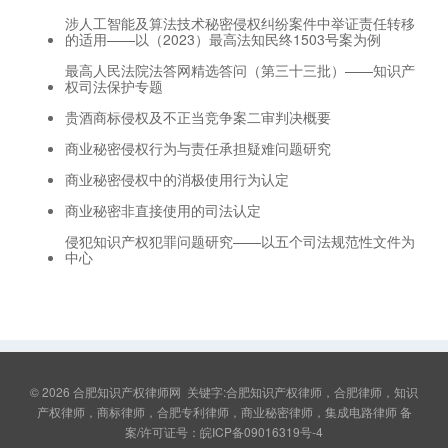
涉人工智能及算法技术秘密侵权纠纷案件中举证责任转移
的适用——以（2023）最高法知民终1503号案为例
最高人民法院法答网精选答问（第三十三批）——知识产
权司法保护专题
贵酒商标侵权及不正当竞争案二审判决概要
商业秘密侵权行为与责任承担疑难问题研究
商业秘密侵权中的消极使用行为认定
商业秘密非直接使用的司法认定
侵犯知识产权犯罪问题研究——以五个司法规范性文件为
中心
© 2026
合肥知识产权律师网
关键字:合肥知识产权律师，合肥律师，知识
产权律师，商标律师，合肥专利律师，商业秘密律师，集成电路律师 备
案/许可证号：
皖ICP备09016319号-4