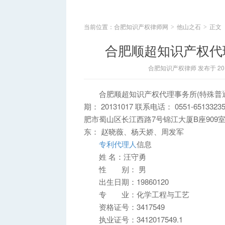
当前位置：
合肥知识产权律师网
他山之石
正文
>
>
合肥顺超知识产权代
合肥知识产权律师 发布于 2015
合肥顺超知识产权代理事务所(特殊普通合伙)
期： 20131017 联系电话： 0551-65133
肥市蜀山区长江西路7号锦江大厦B座909室 传 
东： 赵晓薇、杨天娇、周发军
专利代理人
信息
姓 名：汪守勇
性 别： 男
出生日期：19860120
专 业：化学工程与工艺
资格证号：3417549
执业证号：3412017549.1