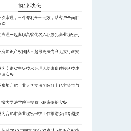
执业动态
三次审理，三件专利全部无效，助客户全面胜
诉讼
功办理一起离职高管化名入职侵犯商业秘密刑
务所知识产权团队三起最高法专利无效行政案
邀为安徽省中级技术经理人培训班讲授科技成
申请实务
后参加合肥工业大学文法学院硕士论文答辩与
安徽大学法学院讲授商业秘密保护实务
邀为合肥市商业秘密保护工作推进会作专题授
荣登2025年中国“50位50岁以下知识产权精