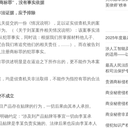
商标罪”，没有事实依据
英律师”榜单
法证据，应予排除
关提交的一份《情况说明》，足以证实侦查机关的案
行为。（《关于刘某案件相关情况说明》：该案事实清
认犯罪事实，同时说：根据我们所掌握材料他儿子、
2025年度
配合我们将追究他们的相关责任，……）。而在被告刘
涉人工智能
人注册商标罪的犯罪事实。
的适用——以
罪供述明显是在逼迫之下所作出的，更不能作为本案
最高人民法
权司法保护
，均是侦查机关非法取得，不能作为指控有罪的合法
贵酒商标侵
商业秘密侵
控不成立
商业秘密侵
产品存在贴牌的行为，一切后果由其本人承担。
商业秘密非
确约定：“涉及到产品贴牌等事宜一切由李某承
品贴牌是李某负责实施的、法律后果也应由李某本人
侵犯知识产