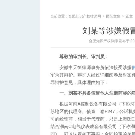
当前位置：
合肥知识产权律师网
团队文集
正文
>
>
刘某等涉嫌假
合肥知识产权律师 发布于 2014
尊敬的审判长、审判员：
安徽中天恒律师事务所依法接受涉嫌
军为其辩护。辩护人经过详细阅卷及对案
罪辩护意见，具体理由如下：
一、刘某不具备假冒他人注册商标的
根据河南A控制设备有限公司（下称河南
苏地区的代理商。侦查二卷P247；公诉机关
司的经销商，相当于代理商，只是上海B江
结合湖南C电气仪表成套有限公司（下称湖
同》，可以认定如下事实：合同约定的采购