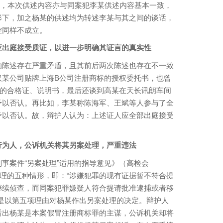
日，本次供述内容亦与同案犯李某供述内容基本一致，
形下，加之杨某的供述均为转述李某与其之间的谈话，
控同样不成立。
出庭接受质证，以进一步明确其证言的真实性
陈述存在严重矛盾，且其前后两次陈述也存在不一致
汉某公司贴牌上海B公司注册商标的授权委托书，也曾
品的合格证、说明书，最后还谈到高某在天长讯朗车间
予以否认。再比如，李某称陈海军、王斌等人参与了全
予以否认。故，辩护人认为：上述证人应全部出庭接受
为人，公诉机关将其另案处理，严重违法
案件“另案处理”适用的指导意见》（高检会
处理的五种情形，即：“涉嫌犯罪的现有证据暂不符合提
继续侦查，而同案犯罪嫌疑人符合提请批准逮捕或者移
是以第五项理由对杨某作出另案处理的决定。辩护人
看出杨某是本案假冒注册商标罪的主谋，公诉机关却将