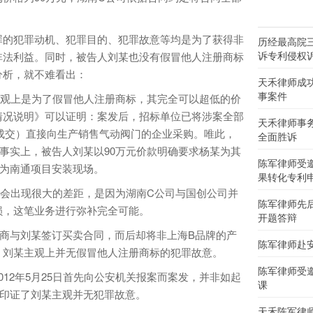
的犯罪动机、犯罪目的、犯罪故意等均是为了获得非
历经最高院
诉专利侵权
非法利益。同时，被告人刘某也没有假冒他人注册商标
分析，就不难看出：
天禾律师成
事案件
观上是为了假冒他人注册商标，其完全可以超低的价
情况说明》可以证明：案发后，招标单位已将涉案全部
天禾律师事
格成交）直接向生产销售气动阀门的企业采购。唯此，
全面胜诉
但事实上，被告人刘某以90万元价款明确要求杨某为其
陈军律师受
定为南通项目安装现场。
果转化专利
出现很大的差距，是因为湖南C公司与国创公司并
陈军律师先
损，这笔业务进行弥补完全可能。
开题答辩
与刘某签订买卖合同，而后却将非上海B品牌的产
陈军律师赴
：刘某主观上并无假冒他人注册商标的犯罪故意。
陈军律师受
2年5月25日首先向公安机关报案而案发，并非如起
课
步印证了刘某主观并无犯罪故意。
天禾陈军律师