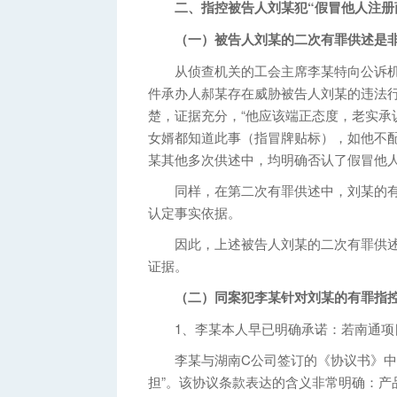
二、指控被告人刘某犯“假冒他人注册
（一）被告人刘某的二次有罪供述是非
从侦查机关的工会主席李某特向公诉机
件承办人郝某存在威胁被告人刘某的违法
楚，证据充分，“他应该端正态度，老实承
女婿都知道此事（指冒牌贴标），如他不
某其他多次供述中，均明确否认了假冒他
同样，在第二次有罪供述中，刘某的有
认定事实依据。
因此，上述被告人刘某的二次有罪供述
证据。
（二）同案犯李某针对刘某的有罪指
1、李某本人早已明确承诺：若南通项目
李某与湖南C公司签订的《协议书》中明
担”。该协议条款表达的含义非常明确：产