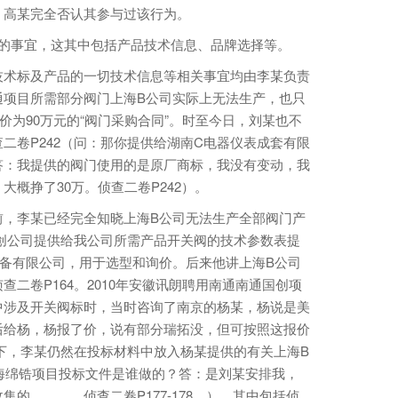
，高某完全否认其参与过该行为。
事宜，这其中包括产品技术信息、品牌选择等。
术标及产品的一切技术信息等相关事宜均由李某负责
通项目所需部分阀门上海B公司实际上无法生产，也只
价为90万元的“阀门采购合同”。时至今日，刘某也不
二卷P242（问：那你提供给湖南C电器仪表成套有限
答：我提供的阀门使用的是原厂商标，我没有变动，我
概挣了30万。侦查二卷P242）。
，李某已经完全知晓上海B公司无法生产全部阀门产
国创公司提供给我公司所需产品开关阀的技术参数表提
备有限公司，用于选型和询价。后来他讲上海B公司
二卷P164。2010年安徽讯朗聘用南通南通国创项
中涉及开关阀标时，当时咨询了南京的杨某，杨说是美
后给杨，杨报了价，说有部分瑞拓没，但可按照这报价
况下，李某仍然在投标材料中放入杨某提供的有关上海B
级海绵锆项目投标文件是谁做的？答：是刘某安排我，
的，……。侦查二卷P177-178。），其中包括侦