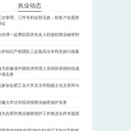
执业动态
三次审理，三件专利全部无效，助客户全面胜
诉讼
功办理一起离职高管化名入职侵犯商业秘密刑
务所知识产权团队三起最高法专利无效行政案
邀为安徽省中级技术经理人培训班讲授科技成
申请实务
后参加合肥工业大学文法学院硕士论文答辩与
安徽大学法学院讲授商业秘密保护实务
邀为合肥市商业秘密保护工作推进会作专题授
荣登2025年中国“50位50岁以下知识产权精