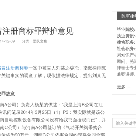
陈军律
冒注册商标罪辩护意见
毕业院校:
执业资质:
-12-09
分类：
团队文集
律协职务:
社会职务:
局知识产
顾问、芜
假冒注册商标罪
一案中被告人刘某之委托，指派律师陈
律硕士专
兼职讲师
件关键事实的调查了解，现依据法律规定，提出刘某无
更多......
犯罪故意
A公司）负责人杨某的供述：“我是上海B公司在江
讯问笔录2014年3月25日（1）P3：我实际就是该公
南自动控制设备有限公司没有给我书面授权而已”，并
南C公司）与河南A公司签订的《气动开关阀采购合
价格为90万元，湖南C公司依据合同约定将合同全部