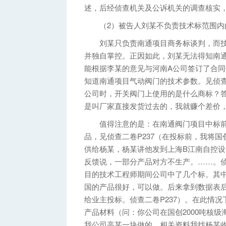
述，后经侦查机关及公诉机关的调查核实
（2）被告人刘某不负责技术标范围内的
刘某只负责南通项目商务标谈判，而技
并独自掌控。正因如此，刘某无法得知南
能根据李某的意见与河南A公司签订了合同
知道南通项目气动阀门的技术参数。见侦查
公司时，开关阀门上使用的是什么商标？
是叫厂家直接发货过去的，我就赚个差价，大
值得注意的是：在南通阀门项目中标前
品，见侦查二卷P237（在投标前，我将
供给杨某，杨某讲他发到上海B江南自控设
反馈说，一部分产品对方不生产。……。侦查
目的技术工程师期间公司中了几个标。其
国的产品很好，可以做。后来拿到数据表
给业主投标。侦查二卷P237）。在此情
产品材料（问：你公司在国创2000吨核
我公司高某一块做的，相关资料我找杨某收集