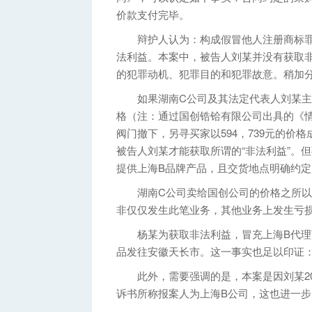
价款支付完毕。
辩护人认为：构成假冒他人注册商标罪
法利益。本案中，被告人刘某并没有获取
的犯罪动机、犯罪目的和犯罪故意。稍加
如果湖南C公司及其法定代表人刘某主
格（注：通过国创锆铪有限公司出具的《
阀门撤下，另寻买家以594，739元的价
被告人刘某才能获取所谓的“非法利益”。
提供上海B品牌产品，且交货地点明确约
湖南C公司卖给国创公司的价格之所以会
非仅仅发生此笔业务，其他业务上发生亏
杨某为获取非法利益，冒充上海B代理商
品发往安徽天长市。这一事实也足以印证
此外，需要强调的是，本案是因刘某201
诉书所称报案人为上海B公司，这也进一