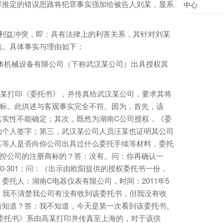
罪推定的错误思路将犯罪事实强加给被告人刘某，显系
中心
益冲突，即：具有法律上的利害关系，其针对刘某
信。具体事实与理由如下：
机械设备有限公司（下称武汉某公司）出具授权其
某打印《委托书》，并传真给武汉某公司，要求其将
商标。此供述与客观事实完全不符。因为，首先，该
真实性不能确定；其次，既然为湖南C公司授权，《委
的个人签字；第三，武汉某公司人员汪某也证明其公司
某等人是否向你公司出具过什么委托手续等材料，委托
自控公司的注册商标的？答：没有。问：你再确认一
0-301；问：（出示由欧阳提供的授权委托书一份，
委托人：湖南C电器仪表有限公司，时间：2011年5
：我不清楚我公司有没有收到该委托书，但我没有收
否知道？答：我不知道，今天是第一次看到该委托书。
《委托书》系由高某打印并传真至上海的，对于该供