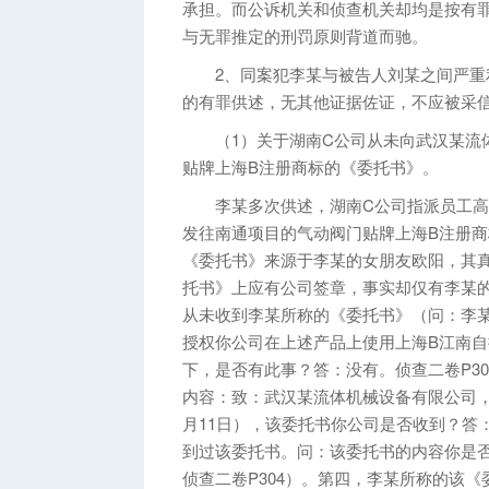
承担。而公诉机关和侦查机关却均是按有
与无罪推定的刑罚原则背道而驰。
2、同案犯李某与被告人刘某之间严重利
的有罪供述，无其他证据佐证，不应被采
（1）关于湖南C公司从未向武汉某流体
贴牌上海B注册商标的《委托书》。
李某多次供述，湖南C公司指派员工高
发往南通项目的气动阀门贴牌上海B注册
《委托书》来源于李某的女朋友欧阳，其
托书》上应有公司签章，事实却仅有李某
从未收到李某所称的《委托书》（问：李
授权你公司在上述产品上使用上海B江南
下，是否有此事？答：没有。侦查二卷P30
内容：致：武汉某流体机械设备有限公司，
月11日），该委托书你公司是否收到？答
到过该委托书。问：该委托书的内容你是
侦查二卷P304）。第四，李某所称的该