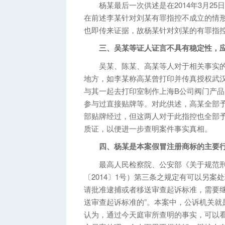
杨某最后一次供述是在2014年3月25
在前述李某针对刘某有罪指控不成立的情
也即传来证据，故杨某针对刘某的有罪指
三、吴某等证人证言不具有稳定性，应
吴某、陈某、高某等人对于相关事实的
地方，如李某称高某曾打印并传真授权武
与其一起去打印室制作上海B公司阀门产
参与过直接贴牌等。对此供述，高某全部
部贴牌经过，但这两人对于此指控也全部
质证，以便进一步查明案件事实真相。
四、杨某是本案假冒注册商标的主要行
最高人民检察院、公安部《关于规范刑事
〔2014〕1号）第三条之规定有可以另案
请批准逮捕或者移送审查起诉标准，需要
送审查起诉标准的”。本案中，公诉机关就
认为，通过今天庭审所查明的事实，可以