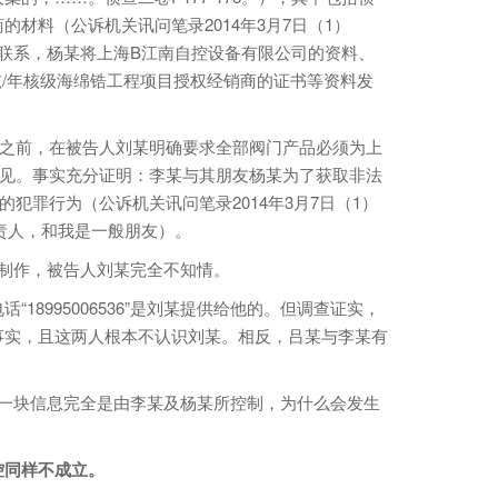
的材料（公诉机关讯问笔录2014年3月7日（1）
某联系，杨某将上海B江南自控设备有限公司的资料、
吨/年核级海绵锆工程项目授权经销商的证书等资料发
之前，在被告人刘某明确要求全部阀门产品必须为上
意见。事实充分证明：李某与其朋友杨某为了获取非法
的犯罪行为（公诉机关讯问笔录2014年3月7日（1）
负责人，和我是一般朋友）。
制作，被告人刘某完全不知情。
8995006536”是刘某提供给他的。但调查证实，
事实，且这两人根本不认识刘某。相反，吕某与李某有
块信息完全是由李某及杨某所控制，为什么会发生
同样不成立。