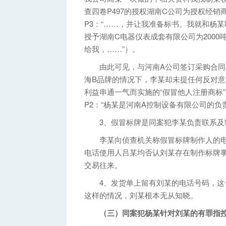
查四卷P497的授权湖南C公司为授权经销商
P3：“……，并让我准备标书。我就和杨
授予湖南C电器仪表成套有限公司为2000
给我，……”）。
由此可见，与河南A公司签订采购合同
海B品牌的情况下，李某却未提任何反对
利益串通一气而实施的“假冒他人注册商标”
P2：“杨某是河南A控制设备有限公司的
3、假冒标牌是同案犯李某负责联系及
李某向侦查机关称假冒标牌制作人的电话“1
电话使用人吕某均否认刘某存在制作标牌
交易往来。
4、发货单上留有刘某的电话号码，这一
这样的情况，刘某根本无从知晓。
（三）同案犯杨某针对刘某的有罪指控