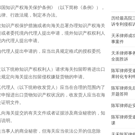
国知识产权海关保护条例》（以下简称《条例》），
法律、行政法规，制定本办法。
历经最高院
诉专利侵权
知识产权保护措施或者向海关总署办理知识产权海关
接或者委托境内代理人提出申请，境外知识产权权利人
天禾律师成
境内代理人提出申请。
事案件
代理人提出申请的，应当出具规定格式的授权委托
天禾律师事
全面胜诉
以下统称知识产权权利人）请求海关扣留即将进出口
陈军律师受
关规定向海关提出扣留侵权嫌疑货物的申请。
果转化专利
代理人（以下统称收发货人）应当在合理的范围内了
陈军律师先
开题答辩
求申报进出口货物知识产权状况的，收发货人应当在海
关证明文件。
陈军律师赴
向海关提交的有关文件或者证据涉及商业秘密的，知
陈军律师受
面说明。
课
当事人的商业秘密，但海关应当依法公开的信息除
天禾陈军律师