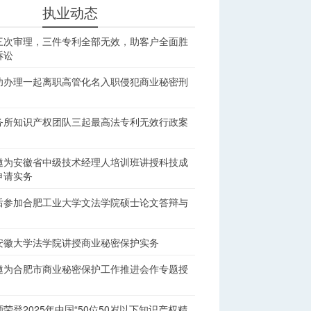
执业动态
三次审理，三件专利全部无效，助客户全面胜
诉讼
功办理一起离职高管化名入职侵犯商业秘密刑
务所知识产权团队三起最高法专利无效行政案
邀为安徽省中级技术经理人培训班讲授科技成
申请实务
后参加合肥工业大学文法学院硕士论文答辩与
安徽大学法学院讲授商业秘密保护实务
邀为合肥市商业秘密保护工作推进会作专题授
荣登2025年中国“50位50岁以下知识产权精