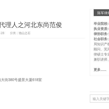
陈军律
代理人之河北东尚范俊
毕业院校:
执业资质:
-28
分类：
他山之石
律协职务:
社会职务:
局知识产
顾问、芜
律硕士专
兼职讲师
更多......
380号盛景大厦618室