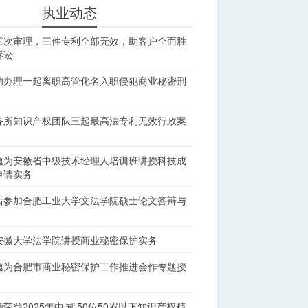
执业动态
三次审理，三件专利全部无效，助客户全面胜
诉讼
功办理一起离职高管化名入职侵犯商业秘密刑
务所知识产权团队三起最高法专利无效行政案
邀为安徽省中级技术经理人培训班讲授科技成
申请实务
后参加合肥工业大学文法学院硕士论文答辩与
安徽大学法学院讲授商业秘密保护实务
邀为合肥市商业秘密保护工作推进会作专题授
荣登2025年中国“50位50岁以下知识产权精