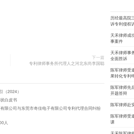
历经最高院
诉专利侵权
天禾律师成
事案件
天禾律师事
下一篇
全面胜诉
专利律师事务所代理人之河北东尚李国聪
陈军律师受
果转化专利
陈军律师先
（2024）
开题答辩
现状白皮书
陈军律师赴
理有限公司与东莞市奇佳电子有限公司专利代理合同纠纷
陈军律师受
课
00人
天禾陈军律师