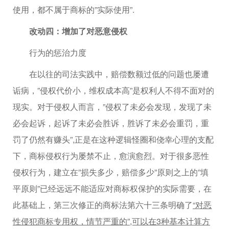
使用，都不属于商标的”实际使用”.
改动四：增加了对恶意侵权
行为的惩治力度
在以往的司法实践中，赔偿数额过低的问题也屡遭
诟病，”侵权代价小，维权成本高”是权利人不得不面对的
现实。对于侵权人而言，”侵权了未必会发现，发现了未
必会起诉，起诉了未必会胜诉，胜诉了未必会重罚，重
罚了仍然有赚头”,正是在这种逻辑怪圈和侥幸心理的支配
下，商标侵权行为屡禁不止，愈演愈烈。对于很多恶性
侵权行为，建立在”损失多少，赔偿多少”原则之上的”填
平原则”已经远远不能适应对商标权保护的实际需要，在
此基础上，第三次修正的商标法第六十三条明确了
“对恶
性侵犯商标专用权，情节严重的”,可以在3种基本计算方