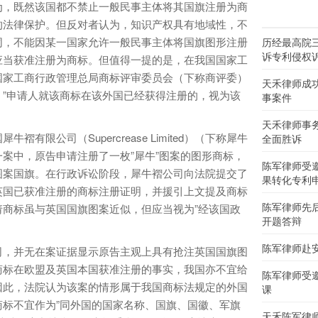
为，既然该国都不禁止一般民事主体将其国旗注册为商
的法律保护。但反对者认为，知识产权具有地域性，不
同，不能因某一国家允许一般民事主体将国旗图形注册
历经最高院
诉专利侵权
应当获准注册为商标。但值得一提的是，在我国国家工
国家工商行政管理总局商标评审委员会（下称商评委）
天禾律师成
”申请人就该商标在该外国已经获得注册的，视为该
事案件
天禾律师事
公司（Supercrease Limited）（下称犀牛
全面胜诉
案中，原告申请注册了一枚”犀牛”图案的图形商标，
陈军律师受
图案国旗。在行政诉讼阶段，犀牛褶公司向法院提交了
果转化专利
英国已获准注册的商标注册证明，并援引上文提及商标
陈军律师先
商标虽与英国国旗图案近似，但应当视为”经该国政
开题答辩
陈军律师赴
，并无在案证据显示原告主观上具有抢注英国国旗图
商标在欧盟及英国本国获准注册的事实，我国亦不宜给
陈军律师受
因此，法院认为该案的情形属于我国商标法规定的外国
课
标不宜作为”同外国的国家名称、国旗、国徽、军旗
天禾陈军律师