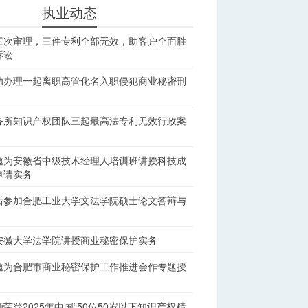
执业动态
三次审理，三件专利全部无效，助客户全面胜
诉讼
功办理一起离职高管化名入职侵犯商业秘密刑
务所知识产权团队三起最高法专利无效行政案
邀为安徽省中级技术经理人培训班讲授科技成
申请实务
后参加合肥工业大学文法学院硕士论文答辩与
安徽大学法学院讲授商业秘密保护实务
邀为合肥市商业秘密保护工作推进会作专题授
荣登2025年中国“50位50岁以下知识产权精