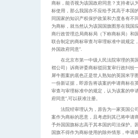
商标，能否视为该国政府同意？支持者认
标使用，那么我国亦不应给予其高于本国
同国家的知识产权保护政策和力度各有不
为商标，就当然认为该国国旗图形在我国
商行政管理总局商标局（下称商标局）和
联合制定的商标审查与审理标准中就规定，
外国政府同意”.
在北京市第一中级人民法院审理的英国犀牛褶有限
褶公司）诉商评委商标驳回复审行政纠纷一
犀牛图案的底色正是世人熟知的英国米字
一份新证据，即原告将该案的申请商标在
审查与审理标准中的规定，认为该案的申请
府同意”,可以获准注册。
法院经审理认为，原告为一家英国公司
案作为商标的恶意，且考虑到其已将申请
予外国国旗标志高于其本国的司法保护。
国旗不得作为商标使用的除外情形，申请商