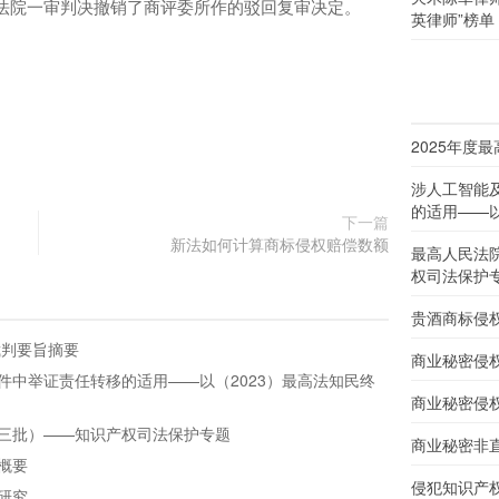
法院一审判决撤销了商评委所作的驳回复审决定。
英律师”榜单
2025年度
涉人工智能
的适用——以
下一篇
新法如何计算商标侵权赔偿数额
最高人民法
权司法保护
贵酒商标侵
裁判要旨摘要
商业秘密侵
件中举证责任转移的适用——以（2023）最高法知民终
商业秘密侵
三批）——知识产权司法保护专题
商业秘密非
概要
侵犯知识产
研究