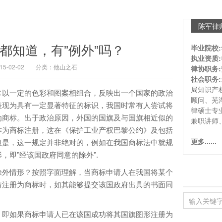
陈军律
都知道，有”例外”吗？
毕业院校:
执业资质:
-02-02
分类：
他山之石
律协职务:
社会职务:
局知识产
以一定的色彩和图案相组合，反映出一个国家的政治
顾问、芜
表现为具有一定显著特征的标识，我国时常有人尝试将
律硕士专
为商标。出于政治原因，外国的国旗及与国旗相近似的
兼职讲师
作为商标注册，这在《保护工业产权巴黎公约》及包括
更多......
但是，这一规定并非绝对的，例如在我国商标法中就规
，即”经该国政府同意的除外”.
外情形？按照字面理解，当商标申请人在我国将某个
请注册为商标时，如其能够提交该国政府出具的书面同
即如果商标申请人已在该国成功将其国旗图形注册为