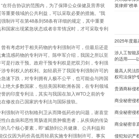
定：“在符合协议的范围内，为了保障公众保健及营养状
英律师”榜单
等重要领域的公共利益，可以采取必要的措施。”我
强制许可在第48条到58条有详细的规定，其中重要
益和国家出现紧急状态或者非常情况时，才可采取专利
2025年度
曾有考虑对于相关药物的专利强制许可，但最后还是
涉人工智能
抗禽流感药物的专利许可。陈申军介绍，我国之所以至
的适用——以
许可是行政干预。政府干预专利权是把双刃剑，专利强
干涉专利权人的权利。如轻易开了我国专利强制许可的
最高人民法
权司法保护
会急速下跌，对专利拥有人极不公平，也可能会与跨国
际上绝大多数国家，包括美国和欧洲各国，在专利领域
贵酒商标侵
誉的印度专利法，其实与我国在加入WTO之前的专
商业秘密侵
也在修改自己国家的专利法与国际接轨。
利强制许可仿制格列卫从而降低药价的问题，谢喜堂
商业秘密侵
慢性白血病和恶性胃肠道间质肿瘤患者，从疾病的传染
商业秘密非
的几个核心要素，即“威胁到公共健康、公共利益和
能仅仅因为药价高低而轻易实施专利强制许可。事实
侵犯知识产