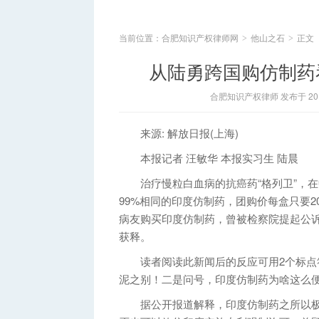
当前位置：
合肥知识产权律师网
他山之石
正文
>
>
从陆勇跨国购仿制药
合肥知识产权律师 发布于 2015
来源: 解放日报(上海)
本报记者 汪敏华 本报实习生 陆晨
治疗慢粒白血病的抗癌药“格列卫”，在中国
99%相同的印度仿制药，团购价每盒只要
病友购买印度仿制药，曾被检察院提起公诉
获释。
读者阅读此新闻后的反应可用2个标点符
泥之别！二是问号，印度仿制药为啥这么
据公开报道解释，印度仿制药之所以极