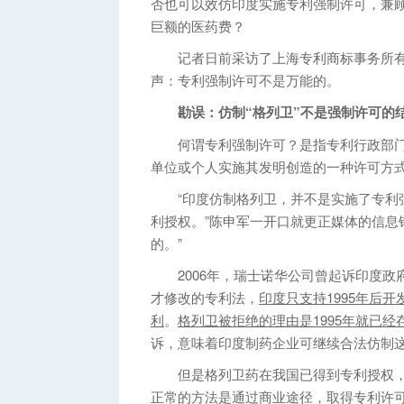
否也可以效仿印度实施专利强制许可，兼
巨额的医药费？
记者日前采访了上海专利商标事务所有
声：专利强制许可不是万能的。
勘误：仿制“格列卫”不是强制许可的
何谓专利强制许可？是指专利行政部门
单位或个人实施其发明创造的一种许可方
“印度仿制格列卫，并不是实施了专利强
利授权。”陈申军一开口就更正媒体的信息
的。”
2006年，瑞士诺华公司曾起诉印度政府
才修改的专利法，
印度只支持1995年后
利
。
格列卫被拒绝的理由是1995年就已
诉，意味着印度制药企业可继续合法仿制
但是格列卫药在我国已得到专利授权，
正常的方法是通过商业途径，取得专利许