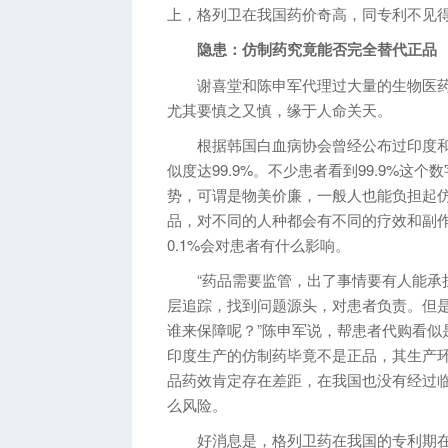
上，格列卫在我国药价奇高，同专利不见
隐患：仿制药究竟能否完全替代正品
谢喜堂和陈申军代理过大量的生物医药
尤其要慎之又慎，缘于人命关天。
根据韩国白血病协会曾经公布过印度和
似度达99.9%。不少患者看到99.9%
势，可谓是物美价廉，一般人也能负担起
品，对不同的人种都会有不同的疗效和副作
0.1%会对患者有什么影响。
“药品需要监管，出了事情要有人能承担
层追踪，找到问题源头，对患者负责。但
谁来保障呢？”陈申军说，帮患者代购看似
印度生产的仿制药毕竟不是正品，其生产
品药效肯定存在差距，在我国也没有经过
么风险。
好消息是，格列卫药在我国的专利期在20