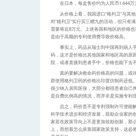
在日本，每盒售价约为人民币1.644万
从价格上看，我国进口“格列卫”与其他
对“格列卫”实行买三赠九的活动，但只有
需要将近8万元。上述各国和地区的价格
是由于高额的专利使用费导致价格高。
事实上，药品从瑞士到中国再到病人手
码，这才是价格比其他国家和地区高的原
院，或者直接到患者手中，价格也能下去
真的要解决救命药价格高的问题，或许
群使用格列卫药的价格比印度仿制药还低
很少纳入居民医保，大部分都得患者自己
是自费比例高的情况，而并非是实施专利
总之，药价贵不是专利强制许可便能解
科学技术进步和经济发展，鼓励企业家的
家若在政策导向上不是更加鼓励创新，那
上，而想着怎么依靠国家政策支持，这必