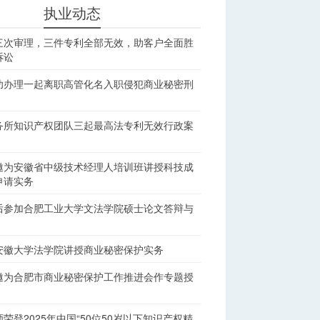
执业动态
三次审理，三件专利全部无效，助客户全面胜
诉讼
功办理一起离职高管化名入职侵犯商业秘密刑
务所知识产权团队三起最高法专利无效行政案
邀为安徽省中级技术经理人培训班讲授科技成
申请实务
后参加合肥工业大学文法学院硕士论文答辩与
安徽大学法学院讲授商业秘密保护实务
邀为合肥市商业秘密保护工作推进会作专题授
荣登2025年中国“50位50岁以下知识产权精