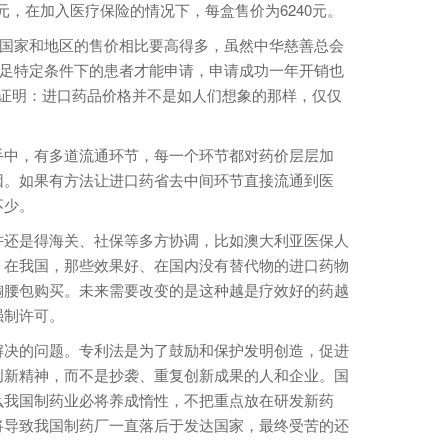
元，在加入医疗保险的情况下，每盒售价为6240元。
国家和地区的售价相比要高得多，虽然中华慈善总会
满足特定条件下的患者才能申请，申请成功一年开销也
也证明：进口药品价格并不是如人们想象的那样，仅仅
中，有多道流通环节，每一个环节都对药价层层加
因。如果有方法让进口药省去中间环节直接流通到医
不少。
还是得海关、社保等多方协调，比如澳大利亚医保人
。在我国，那些效果好、在国内没有替代物的进口药物
掏腰包购买。未来需要改变的是这种越是疗效好的药越
强制许可。
决的问题。专利法是为了鼓励和保护发明创造，促进
创新精神，而不是抄袭、重复创新成果的人和企业。国
么我国制药业必将养成惰性，不把重点放在研发新药
将导致我国制药厂一直落后于发达国家，最终受苦的还