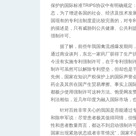
保护的国际标准TRIPS协议中有明确规
态，为了增进各国的社会、经济及技术发展
国现有的专利法制度是比较完善的，对专利
的描述是，只有威胁到公共健康、公共利
强制许可。
据了解，前些年我国禽流感爆发期间，
通过商业谈判，东北一家药厂获得了生产
今没有实施专利强制许可，在于专利强制
制许可虽然可以解除专利壁垒，但却也是
先例，国家在知识产权保护上的国际声誉
药企及其所在国产生贸易摩擦。事实上国
都极少使用强制许可这种方法。饱受网友赞
利法相似，近几年印度为融入国际市场，
针对百姓非常关心的我国是否能通过专
和陈申军说：尽管患者极其值得同情，但
性和患者数量而言，都达不到启动强制许可
国家出现紧急状态或者非常情况”，国家不