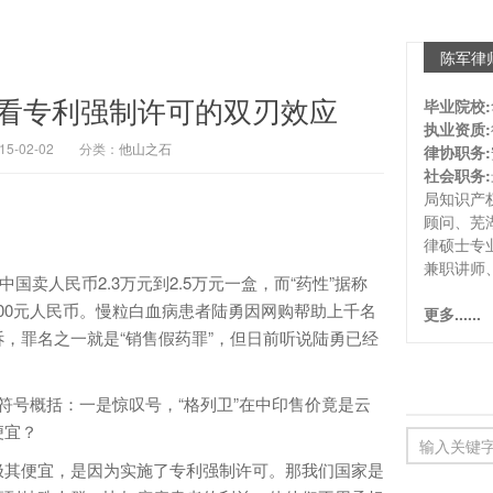
陈军律
看专利强制许可的双刃效应
毕业院校:
执业资质:
-02-02
分类：
他山之石
律协职务:
社会职务:
局知识产
顾问、芜
律硕士专
兼职讲师
卖人民币2.3万元到2.5万元一盒，而“药性”据称
200元人民币。慢粒白血病患者陆勇因网购帮助上千名
更多......
，罪名之一就是“销售假药罪”，但日前听说陆勇已经
号概括：一是惊叹号，“格列卫”在中印售价竟是云
便宜？
其便宜，是因为实施了专利强制许可。那我们国家是