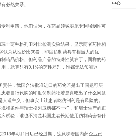
中心
得有必然关系。
专利申请，他们认为，在药品领域实施专利强制许可
瑞士两种格列卫对比检测实验结果，显示两者药性相
这个数字认为从性价比来看，印度仿制药具有相当大的优
仿制药品价格。但药品产品的特殊性就在于，同样的药
用，就算只有0.1%的药性差别，谁都无法预测这
责任，我国合法批准进口的药物若是出了问题可层
是患者自行代购的印度仿制药物若是真吃出了什么问题
是人道主义，但事实上让患者吃仿制药是有风险的。
环境和条件与瑞士格列卫药都不一样，和瑞士生产的正
临床试验，谁也不清楚我国患者长期使用仿制药会有什
13年4月1日后已经过期，这意味着国内药企业已