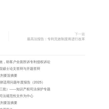
下一篇
最高法报告：专利无效制度将进行改革
效，助客户全面胜诉专利侵权诉讼
院硕士论文答辩与开题答辩
裁判要旨摘要
律适用问题年度报告（2025）
三批）——知识产权司法保护专题
司法规范性文件为中心
裁判要旨摘要