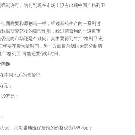
利强制许可。为何到现在市场上没有出现中国产格列卫
但同样要和原创药一样，经过新药生产的一系列过
的数据研究药物的毒理作用，经过药监局的一道道审
否走向市场还是个疑问。其中要得到生产“格列卫”药
证就要花费大量时间，另一方面目前我国大部分制药
产“格列卫”可能还要假以时日。
价问题
在不同地方的售价吧.
8万元；
.9万元；
元；
元，而对当地医保居民的价格仅为188.5元；