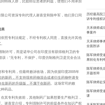
顾到特殊人群，比如癌症患者的利益，使他们不用承担
历经最高院
限公司资深专利代理人谢喜堂和陈申军，他们异口同
诉专利侵权
天禾律师成
结果
事案件
依照专利法规定，不经专利权人同意，直接允许其他
天禾律师事
式。
全面胜诉
制许可，而是诺华公司在印度没有获得格列卫的专
陈军律师受
错误：“无专利，不保护，印度仿制格列卫是完全合法
果转化专利
陈军律师先
和专利局，但最终败诉收场，因为依据印度2005年
开题答辩
开发的新药，不支持现有药物混合或者衍生药物申请专
陈军律师赴
经存在新药的升级版，不属于创新药
。这场官司的败
这种药品。
陈军律师受
课
在其专利失效前，其他制药厂如果想要生产格列卫，
可。谢喜堂介绍，专利强制许可的前提条件在知识产权
天禾陈军律师