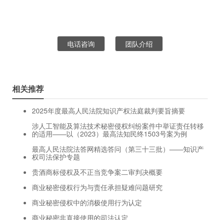
电话咨询
团队介绍
相关推荐
2025年度最高人民法院知识产权法庭裁判要旨摘要
涉人工智能及算法技术秘密侵权纠纷案件中举证责任转移
的适用——以（2023）最高法知民终1503号案为例
最高人民法院法答网精选答问（第三十三批）——知识产
权司法保护专题
贵酒商标侵权及不正当竞争案二审判决概要
商业秘密侵权行为与责任承担疑难问题研究
商业秘密侵权中的消极使用行为认定
商业秘密非直接使用的司法认定