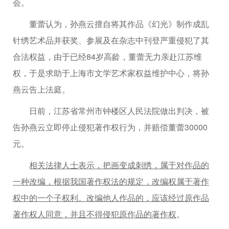
会。
董蕾认为，孙燕云擅自将其作品《幻光》制作成乱
针绣艺术品并获奖、参展及在杂志中刊登严重侵犯了其
合法权益，由于已经84岁高龄，董蕾无力亲赴江苏维
权，于是求助于上海市文学艺术家权益维护中心，将孙
燕云告上法庭。
日前，江苏省常州市钟楼区人民法院做出判决，被
告孙燕云立即停止侵犯著作权行为，并赔偿董蕾30000
元。
相关法律人士表示，把画变成刺绣，属于对作品的
一种改编，根据我国著作权法的规定，改编权属于著作
权中的一个子权利。改编他人作品的，应该经过原作品
著作权人同意，并且不得侵犯原作品的著作权
。