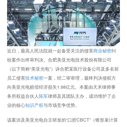
近日，最高人民法院就一起备受关注的侵害
商业秘密
纠
纷案作出终审判决。合肥美亚光电技术股份有限公司
（以下简称“美亚光电”）诉合肥某医疗设备公司及多名前
员工侵害
技术秘密
一案，经二审审理，最终判决侵权方
向美亚光电赔偿经济损失1.98亿元。本案由天禾律师事
务所权益合伙人
陈军
律师及其团队主办，成功维护了企
业的核心
知识产权
与市场竞争优势。
该案涉及美亚光电自主研发的“口腔CBCT”（锥形束计算