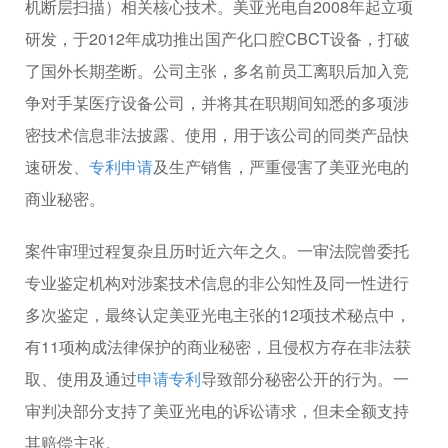
机断层扫描）相关核心技术。美亚光电自2008年起立项
研发，于2012年成功推出国产化口腔CBCT设备，打破
了国外长期垄断。公司主张，多名前员工离职后加入竞
争对手某医疗设备公司，并将其在职期间知悉的多项涉
密技术信息非法披露、使用，用于该公司的同类产品快
速研发、
专利申请
及生产销售，严重侵害了美亚光电的
商业秘密。
案件审理过程复杂且历时近六年之久。一审法院曾委托
专业鉴定机构对涉案技术信息的非公知性及同一性进行
多次鉴定，最终认定美亚光电主张的12项技术秘点中，
有11项构成法律保护的商业秘密，且侵权方存在非法获
取、使用及通过
申请专利
导致部分秘密公开的行为。一
审判决部分支持了美亚光电的诉讼请求，但未全额支持
其赔偿主张。