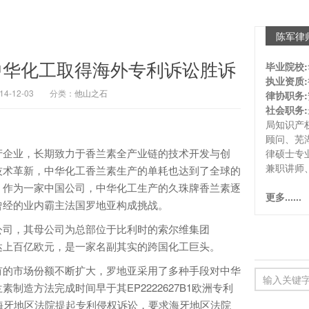
陈军律
中华化工取得海外专利诉讼胜诉
毕业院校:
执业资质:
-12-03
分类：
他山之石
律协职务:
社会职务:
局知识产
顾问、芜
企业，长期致力于香兰素全产业链的技术开发与创
律硕士专
兼职讲师
技术革新，中华化工香兰素生产的单耗也达到了全球的
，作为一家中国公司，中华化工生产的久珠牌香兰素逐
更多......
曾经的业内霸主法国罗地亚构成挑战。
司，其母公司为总部位于比利时的索尔维集团
额达上百亿欧元，是一家名副其实的跨国化工巨头。
的市场份额不断扩大，罗地亚采用了多种手段对中华
制造方法完成时间早于其EP2222627B1欧洲专利
海牙地区法院提起专利侵权诉讼，要求海牙地区法院