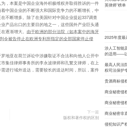
为，本案是中国企业海外积极维权并取得胜诉的一件
英律师”榜单
随着中国企业的不断强大和国际竞争力的不断增长，中
在不断增多。除了在美国针对中国企业提起337调查
企业产品出口的主要目的地之一，这些国外产业巨头通
正在逐渐增大。
由于欧洲的部分法院（如本案中的海牙
2025年度
，判令被告停止在欧洲专利所指定的全部国家停止侵
涉人工智能
的适用——以
罗地亚在荷兰诉讼中涉嫌取证不合法和向他人公开中
京市集佳律师事务所的李永波律师和孔繁文律师，在上
最高人民法
件需进行域外送达，需要较长的送达时间，所以，案件
权司法保护
贵酒商标侵
商业秘密侵
商业秘密侵
下一篇
商业秘密非
版权和著作权的区别
侵犯知识产