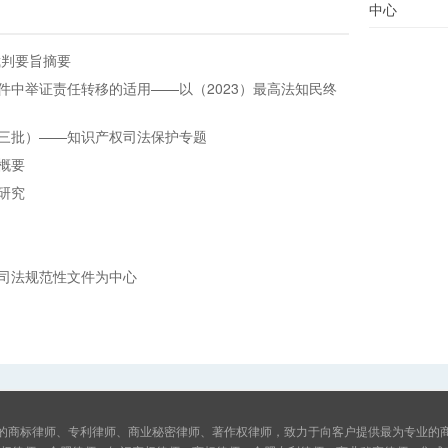
中心
裁判要旨摘要
件中举证责任转移的适用——以（2023）最高法知民终
三批）——知识产权司法保护专题
概要
研究
司法规范性文件为中心
的商标律师、专利律师、商业秘密律师、著作权律师，致力于向客户提供最为专业的