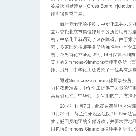
签发跨国界禁令（Cross Board Inju
停止销售香兰素。
面对罗地亚的指控，中华化工并未选择
立即委托北京市集佳律师事务所协助寻找
初，中华化工就遇到了诸多障碍。由于索尔
素，多家国际律师事务所均婉拒与中华化
初，距离首轮举证期限9月19日仅剩不到
英国的Simmons-Simmons律师事务所（
师。另外，中华化工还委托了一位具有深
通过Simmons-Simmons律师事
力和积极准备，中华化工提供了大量的证据材
具有创造性、中华化工所采用的生产方法
2014年11月7日，此案在荷兰地区法院
11月21日，荷兰海牙地区法院P.H.Bl
效，驳回罗地亚的全部诉请，并要求罗地亚
用包括Simmons-Simmons律师事务