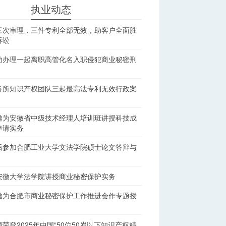
执业动态
三次审理，三件专利全部无效，助客户全面胜
诉讼
功办理一起离职高管化名入职侵犯商业秘密刑
务所知识产权团队三起最高法专利无效行政案
邀为安徽省中级技术经理人培训班讲授科技成
申请实务
后参加合肥工业大学文法学院硕士论文答辩与
安徽大学法学院讲授商业秘密保护实务
邀为合肥市商业秘密保护工作推进会作专题授
荣登2025年中国“50位50岁以下知识产权精