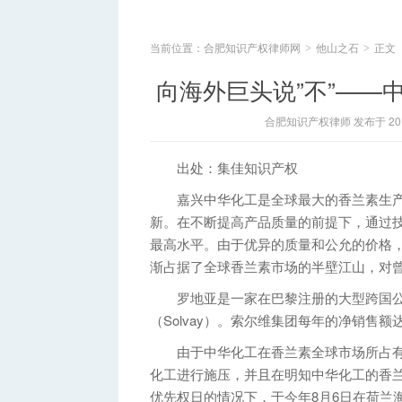
当前位置：
合肥知识产权律师网
他山之石
正文
>
>
向海外巨头说”不”——
合肥知识产权律师 发布于 2014
出处：集佳知识产权
嘉兴中华化工是全球最大的香兰素生产
新。在不断提高产品质量的前提下，通过
最高水平。由于优异的质量和公允的价格
渐占据了全球香兰素市场的半壁江山，对
罗地亚是一家在巴黎注册的大型跨国公
（Solvay）。索尔维集团每年的净销售
由于中华化工在香兰素全球市场所占有
化工进行施压，并且在明知中华化工的香兰素
优先权日的情况下，于今年8月6日在荷兰