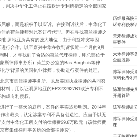
nction），判决中华化工停止在该欧洲专利所指定的全部国家
历经最高院
屈服，而是积极予以应诉。在接到诉状后，中华化工
诉专利侵权
最佳的荷兰律师对此案进行代理。但在寻找荷兰律师之
天禾律师成
维-罗地亚所具有的强大地位，由于利益冲突等因
事案件
工进行合作。以至嘉兴中华在收到诉状近一个月的9月
天禾律师事
两周时，才寻找到了合适的荷兰代理律师，即总部位于
全面胜诉
西蒙斯律师事务所）荷兰办公室的Bas Berghuis等律
厚化学背景的美国执业律师，协助进行案件的处理。
陈军律师受
果转化专利
务所、北京市集佳律师事务所、以及美国执业律师的共同努
料，用以证明罗地亚的EP2222627B1欧洲专利不
陈军律师先
开题答辩
不构成专利侵权。
进行了一整天的庭审，案件的事实逐步明朗。2014年
陈军律师赴
oc法官作出裁决，认定涉案专利不具备创造性、应当予以无
陈军律师受
支付中华化工所支付的律师费29.8万欧元（该律师费
课
所和北京市集佳律师事务所的全部律师费）。
天禾陈军律师