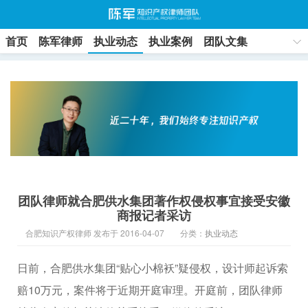
首页
陈军律师
执业动态
执业案例
团队文集
联系方式
团队律师就合肥供水集团著作权侵权事宜接受安徽
商报记者采访
合肥知识产权律师 发布于 2016-04-07
分类：
执业动态
日前，合肥供水集团“贴心小棉袄”疑侵权，设计师起诉索
赔10万元，案件将于近期开庭审理。开庭前，团队律师