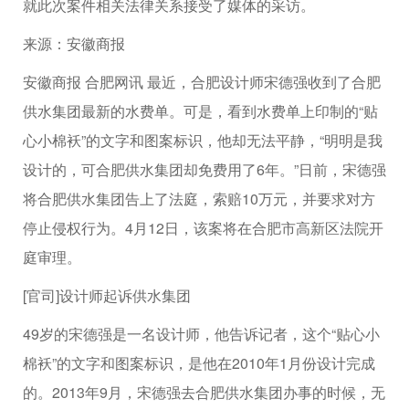
就此次案件相关法律关系接受了媒体的采访。
来源：安徽商报
安徽商报 合肥网讯 最近，合肥设计师宋德强收到了合肥
供水集团最新的水费单。可是，看到水费单上印制的“贴
心小棉袄”的文字和图案标识，他却无法平静，“明明是我
设计的，可合肥供水集团却免费用了6年。”日前，宋德强
将合肥供水集团告上了法庭，索赔10万元，并要求对方
停止侵权行为。4月12日，该案将在合肥市高新区法院开
庭审理。
[官司]设计师起诉供水集团
49岁的宋德强是一名设计师，他告诉记者，这个“贴心小
棉袄”的文字和图案标识，是他在2010年1月份设计完成
的。2013年9月，宋德强去合肥供水集团办事的时候，无