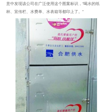
意中发现该公司在广泛使用这个图案标识，“喝水的纸
杯、宣传栏、水费单、水表箱等都印上了。”