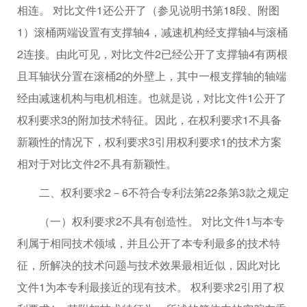
相连。 对比文件1还公开了（参见说明书第18段、附图
1）滚桶两端设置有支撑轴4，减速机构经支撑轴4与滚桶
2连接。由此可见，对比文件2已经公开了支撑轴4有两根
且耳轴状分置在滚桶2的外壁上，其中一根支撑轴的轴端
经由减速机构与电机相连。也就是说，对比文件1公开了
权利要求3的附加技术特征。因此，在权利要求1不具备
新颖性的情况下，权利要求3引用权利要求1的技术方案
相对于对比文件2不具有新颖性。
二、权利要求2－6不符合专利法第22条第3款之规定
（一）权利要求2不具有创造性。 对比文件1与本专
利属于相同技术领域，并且公开了本专利最多的技术特
征，所解决的技术问题与技术效果最相近似，因此对比
文件1为本专利最接近的现有技术。 权利要求2引用了权