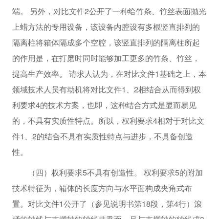
端。 另外，对比文件2公开了一种给竹条、竹丝表面抛光
上蜡方法的专用设备，该设备内腔设有多根竖直排列的
隔离柱将箱体隔成多个空腔，该竖直排列的隔离柱所起
的作用是，在打磨时同时能够加工更多的竹条、竹丝，
提高生产效率。 请求人认为，在对比文件1基础之上，本
领域技术人员有动机将对比文件1、2相结合从而得到权
利要求4的技术方案，也即，这种结合方式是显而易见
的，不具有实质性特点。所以，权利要求4相对于对比文
件1、2的结合不具有实质性特点与进步，不具备创造
性。
（四）权利要求5不具有创造性。 权利要求5的附加
技术特征为，箱体的长度方向与水平面构成夹角式布
置。对比文件1公开了（参见说明书第18段，第4行）滾