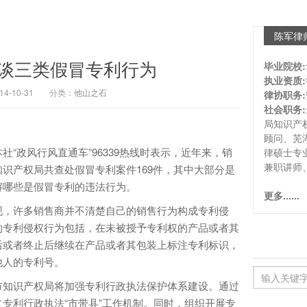
陈军律
谈三类假冒专利行为
毕业院校:
执业资质:
-10-31
分类：
他山之石
律协职务:
社会职务:
局知识产
顾问、芜
政风行风直通车”96339热线时表示，近年来，销
律硕士专
兼职讲师
识产权局共查处假冒专利案件169件，其中大部分是
解哪些是假冒专利的违法行为。
更多......
，许多销售商并不清楚自己的销售行为构成专利侵
的专利侵权行为包括，在未被授予专利权的产品或者其
后或者终止后继续在产品或者其包装上标注专利标识，
他人的专利号。
知识产权局将加强专利行政执法保护体系建设。通过
专利行政执法“市带县”工作机制。同时，组织开展专