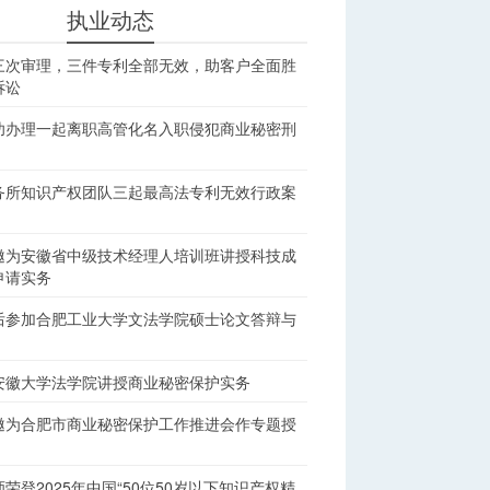
执业动态
三次审理，三件专利全部无效，助客户全面胜
诉讼
功办理一起离职高管化名入职侵犯商业秘密刑
务所知识产权团队三起最高法专利无效行政案
邀为安徽省中级技术经理人培训班讲授科技成
申请实务
后参加合肥工业大学文法学院硕士论文答辩与
安徽大学法学院讲授商业秘密保护实务
邀为合肥市商业秘密保护工作推进会作专题授
荣登2025年中国“50位50岁以下知识产权精