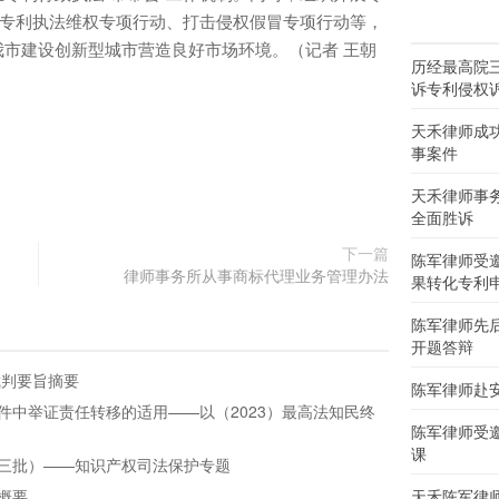
域专利执法维权专项行动、打击侵权假冒专项行动等，
市建设创新型城市营造良好市场环境。（记者 王朝
历经最高院
诉专利侵权
天禾律师成
事案件
天禾律师事
全面胜诉
下一篇
陈军律师受
律师事务所从事商标代理业务管理办法
果转化专利
陈军律师先
开题答辩
裁判要旨摘要
陈军律师赴
件中举证责任转移的适用——以（2023）最高法知民终
陈军律师受
课
三批）——知识产权司法保护专题
概要
天禾陈军律师