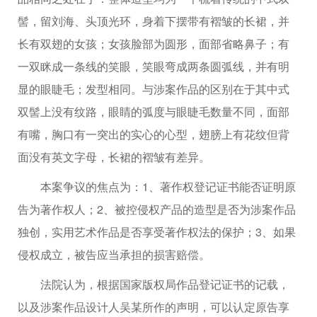
髻，留刘海、头顶光环，身着下摆带有褶皱的长裙，并
长有双翅的女孩；女孩脸部为圆形，面部省略鼻子；有
一双眯成一条线的笑眼，笑眼弯成两条圆弧线，并有明
显的眼睫毛；发型相同。与涉案作品的区别在于其中式
双髻上没有纹路，眼睛的弧度与眼睫毛数量不同，面部
有嘴，胸口有一突出的实心的心型，翅膀上有花纹但背
面没有英文字母，长裙的褶皱有差异。
本案争议的焦点为：1、著作权登记证书能否证明原
告为著作权人；2、被控侵权产品的造型是否为涉案作品
独创，实用艺术作品是否享受著作权法的保护；3、如果
侵权成立，被告应当承担的损害赔偿。
法院认为，根据国家版权局作品登记证书的记载，
以及涉案作品设计人吴某所作的声明，可以认定原告享