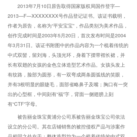
2013年7月10日原告取得国家版权局国作登字—
2013—F—XXXXXXXX号作品登记证书。该证书载明，
作者为原告，名称为“平安宝宝”，作品类别为美术作品，
创作完成时间是2003年5月20日，首次发布时间是2004
年3月31日。该证书附图中的作品内容为一个梳着传统的
中式双髻，留刘海，头顶光环，身着下摆带褶长裙，并
长有双翅的女孩的金色立体造型艺术作品。女孩头发上
有纹路，脸部为圆形，有一双弯成两条圆弧线的笑眼，
并有3根明显的眼睫毛，面部省略鼻子及嘴；胸口有一突
出的心型框，中间刻有“福”字，背面一侧翅膀上刻
有“CTF”字母。
被告丽金珠宝黄浦分公司系被告丽金珠宝公司依法
设立的分公司。其在店铺销售的被控侵权产品与涉案作
品相同之处在于：整体造型均为一个梳着传统的中式双