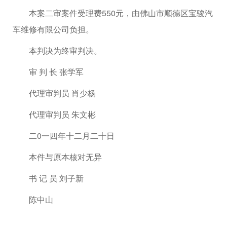
本案二审案件受理费550元，由佛山市顺德区宝骏汽
车维修有限公司负担。
本判决为终审判决。
审 判 长 张学军
代理审判员 肖少杨
代理审判员 朱文彬
二0一四年十二月二十日
本件与原本核对无异
书 记 员 刘子新
陈中山