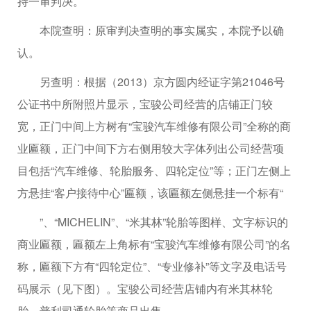
持一审判决。
本院查明：原审判决查明的事实属实，本院予以确
认。
另查明：根据（2013）京方圆内经证字第21046号
公证书中所附照片显示，宝骏公司经营的店铺正门较
宽，正门中间上方树有“宝骏汽车维修有限公司”全称的商
业匾额，正门中间下方右侧用较大字体列出公司经营项
目包括“汽车维修、轮胎服务、四轮定位”等；正门左侧上
方悬挂“客户接待中心”匾额，该匾额左侧悬挂一个标有“
”、“MICHELIN”、“米其林”轮胎等图样、文字标识的
商业匾额，匾额左上角标有“宝骏汽车维修有限公司”的名
称，匾额下方有“四轮定位”、“专业修补”等文字及电话号
码展示（见下图）。宝骏公司经营店铺内有米其林轮
胎、普利司通轮胎等商品出售。