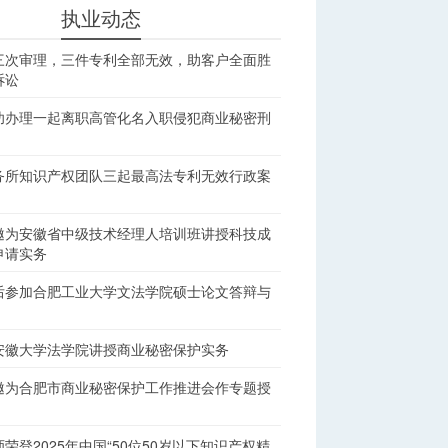
执业动态
三次审理，三件专利全部无效，助客户全面胜
诉讼
功办理一起离职高管化名入职侵犯商业秘密刑
务所知识产权团队三起最高法专利无效行政案
邀为安徽省中级技术经理人培训班讲授科技成
申请实务
后参加合肥工业大学文法学院硕士论文答辩与
安徽大学法学院讲授商业秘密保护实务
邀为合肥市商业秘密保护工作推进会作专题授
荣登2025年中国“50位50岁以下知识产权精