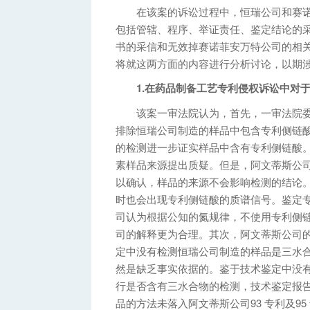
在该案的诉讼过程中，恒瑞公司和赛诺
包括管辖、程序、举证责任、鉴定结论的
书的采信和无效掉赛诺菲安万特公司的相
将就这两方面的内容进行分析讨论，以期
1.在药品制备工艺专利侵权诉讼中对于
该案一审法院认为，首先，一审法院委
排除恒瑞公司制造的样品中包含专利侧链
的检测进一步证实样品中含有专利侧链酸
素样品来源提出质疑。但是，阿文蒂斯公
以确认，样品的来源不会影响检测的结论
时也会出现专利侧链酸的质谱信号。鉴定
司认为根据公知的氮规律，不使用专利侧
司的解释更为合理。其次，阿文蒂斯公司的
定中没有检测恒瑞公司制造的样品是三水
然是缺乏事实依据的。鉴于技术鉴定中没
行是否含有三水合物的检测，技术鉴定报告
品的方法未落入阿文蒂斯公司93 专利及9