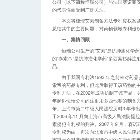
公司（以下简称恒瑞公司）与法国赛诺菲
的代表性而受到广泛关注。
本文将梳理艾素制备方法专利侵权案及
总结其中的主要问题，对药物领域专利侵
一、案情回顾
恒瑞公司生产的”艾素”是抗肿瘤化学药”
的”泰索帝”是抗肿瘤化学药”多西紫杉醇
品。
由于我国专利法1993 年之前未对药品
索帝的药品专利，但此后取得了该药物的
专利方法，在2002年成功仿制了该产品，
年起诉恒瑞公司的注射用多西他赛的制备
争。上海市第二中级人民法院历时3 年作
于2006 年11 月向上海市高级人民法院提起
素侵犯专利权的判决。2007 年9 月，
专利权为由，再次向北京市中级人民法院起诉
审委员会对赛诺菲安万特公司的多西他赛专利