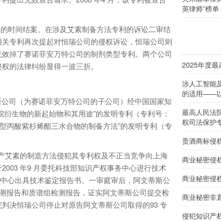
英律师”榜单
的时间结案。在涉及艾素制备方法专利的诉讼二审结
相关专利再次提起对恒瑞公司的侵权诉讼，恒瑞公司则
无效掉了赛诺菲安万特公司的制剂类型专利。两个公司
2025年度
侵权的法律纠纷显得一波三折。
涉人工智能
的适用——以
阿文蒂斯公司（为赛诺菲安万特公司的子公司）经中国国家知
最高人民法
烷衍生物的新起始物和其用途”的发明专利（专利号：
权司法保护
和名称为”新型丙酸紫杉烯酯三水合物的制备方法”的发明专利（专
贵酒商标侵
产艾素的制造方法侵犯其专利权及不正当竞争向上海
商业秘密侵
003 年9 月委托科技部知识产权事务中心进行技术
商业秘密侵
权事务中心出具技术鉴定报告书。一审庭审后，阿文蒂斯公
检测报告和质谱组检测报告，证实阿文蒂斯公司提交检
商业秘密非
判决恒瑞公司停止对原告阿文蒂斯公司取得的93 专
侵犯知识产