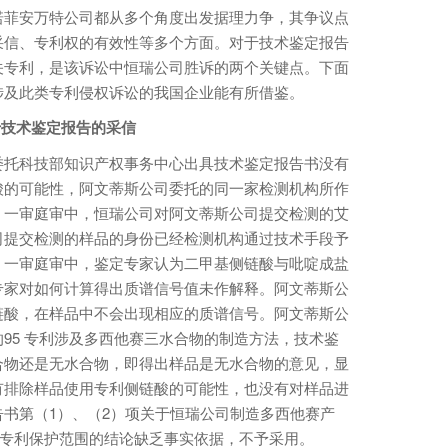
菲安万特公司都从多个角度出发据理力争，其争议点
采信、专利权的有效性等多个方面。对于技术鉴定报告
关专利，是该诉讼中恒瑞公司胜诉的两个关键点。下面
涉及此类专利侵权诉讼的我国企业能有所借鉴。
技术鉴定报告的采信
托科技部知识产权事务中心出具技术鉴定报告书没有
酸的可能性，阿文蒂斯公司委托的同一家检测机构所作
。一审庭审中，恒瑞公司对阿文蒂斯公司提交检测的艾
司提交检测的样品的身份已经检测机构通过技术手段予
。一审庭审中，鉴定专家认为二甲基侧链酸与吡啶成盐
专家对如何计算得出质谱信号值未作解释。阿文蒂斯公
链酸，在样品中不会出现相应的质谱信号。阿文蒂斯公
95 专利涉及多西他赛三水合物的制造方法，技术鉴
合物还是无水合物，即得出样品是无水合物的意见，显
有排除样品使用专利侧链酸的可能性，也没有对样品进
书第（1）、（2）项关于恒瑞公司制造多西他赛产
5 专利保护范围的结论缺乏事实依据，不予采用。