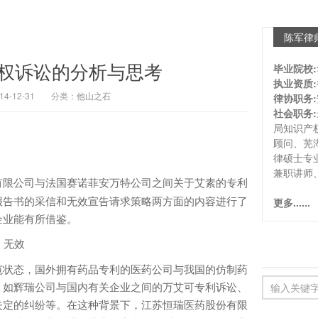
陈军律
权诉讼的分析与思考
毕业院校:
执业资质:
-12-31
分类：
他山之石
律协职务:
社会职务:
局知识产
顾问、芜
律硕士专
兼职讲师
有限公司与法国赛诺菲安万特公司之间关于艾素的专利
报告书的采信和无效宣告请求策略两方面的内容进行了
更多......
企业能有所借鉴。
 无效
状态，国外拥有药品专利的医药公司与我国的仿制药
，如辉瑞公司与国内有关企业之间的万艾可专利诉讼、
夫定的纠纷等。在这种背景下，江苏恒瑞医药股份有限