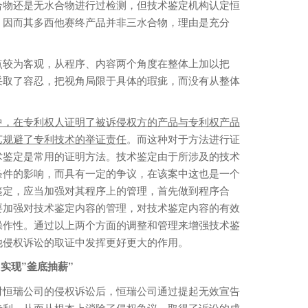
合物还是无水合物进行过检测，但技术鉴定机构认定恒
，因而其多西他赛终产品并非三水合物，理由是充分
较为客观，从程序、内容两个角度在整体上加以把
采取了容忍，把视角局限于具体的瑕疵，而没有从整体
。
中，在专利权人证明了被诉侵权方的产品与专利权产品
艺规避了专利技术的举证责任
。而这种对于方法进行证
术鉴定是常用的证明方法。技术鉴定由于所涉及的技术
条件的影响，而具有一定的争议，在该案中这也是一个
鉴定，应当加强对其程序上的管理，首先做到程序合
要加强对技术鉴定内容的管理，对技术鉴定内容的有效
操作性。通过以上两个方面的调整和管理来增强技术鉴
他侵权诉讼的取证中发挥更好更大的作用。
实现”釜底抽薪”
恒瑞公司的侵权诉讼后，恒瑞公司通过提起无效宣告
专利，从而从根本上消除了侵权争议，取得了诉讼的成