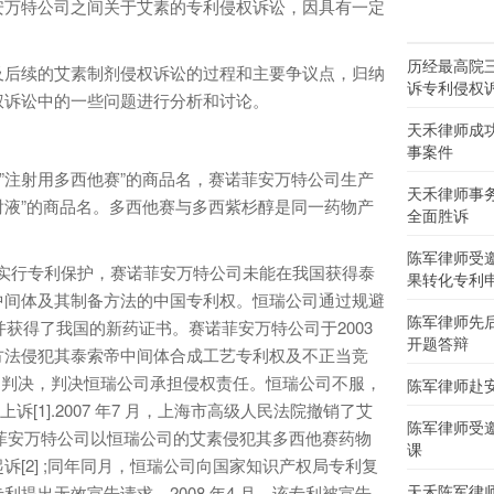
安万特公司之间关于艾素的专利侵权诉讼，因具有一定
历经最高院
后续的艾素制剂侵权诉讼的过程和主要争议点，归纳
诉专利侵权
权诉讼中的一些问题进行分析和讨论。
天禾律师成
事案件
注射用多西他赛”的商品名，赛诺菲安万特公司生产
天禾律师事
注射液”的商品名。多西他赛与多西紫杉醇是同一药物产
全面胜诉
陈军律师受
实行专利保护，赛诺菲安万特公司未能在我国获得泰
果转化专利
中间体及其制备方法的中国专利权。恒瑞公司通过规避
陈军律师先
并获得了我国的新药证书。赛诺菲安万特公司于2003
开题答辩
方法侵犯其泰索帝中间体合成工艺专利权及不正当竞
出判决，判决恒瑞公司承担侵权责任。恒瑞公司不服，
陈军律师赴
上诉[1].2007 年7 月，上海市高级人民法院撤销了艾
陈军律师受
赛诺菲安万特公司以恒瑞公司的艾素侵犯其多西他赛药物
课
[2] ;同年同月，恒瑞公司向国家知识产权局专利复
天禾陈军律师
提出无效宣告请求。2008 年4 月，该专利被宣告