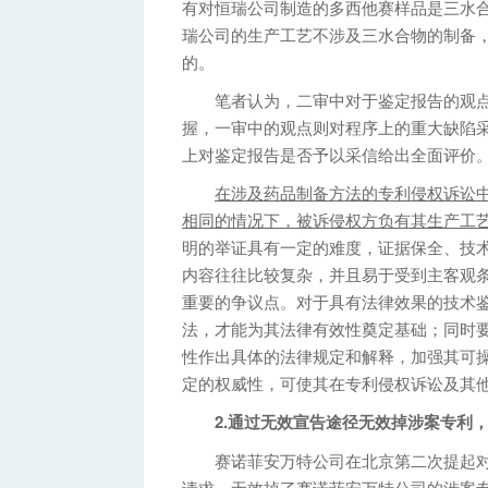
有对恒瑞公司制造的多西他赛样品是三水
瑞公司的生产工艺不涉及三水合物的制备
的。
笔者认为，二审中对于鉴定报告的观点
握，一审中的观点则对程序上的重大缺陷
上对鉴定报告是否予以采信给出全面评价
在涉及药品制备方法的专利侵权诉讼
相同的情况下，被诉侵权方负有其生产工
明的举证具有一定的难度，证据保全、技
内容往往比较复杂，并且易于受到主客观
重要的争议点。对于具有法律效果的技术
法，才能为其法律有效性奠定基础；同时
性作出具体的法律规定和解释，加强其可
定的权威性，可使其在专利侵权诉讼及其
2.通过无效宣告途径无效掉涉案专利，
赛诺菲安万特公司在北京第二次提起对
请求，无效掉了赛诺菲安万特公司的涉案