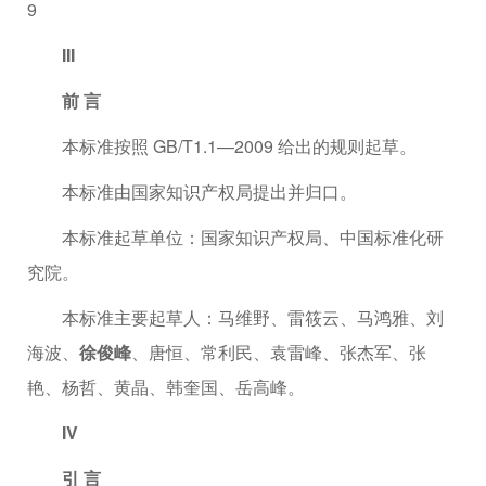
9
III
前 言
本标准按照 GB/T1.1—2009 给出的规则起草。
本标准由国家知识产权局提出并归口。
本标准起草单位：国家知识产权局、中国标准化研
究院。
本标准主要起草人：马维野、雷筱云、马鸿雅、刘
海波、
徐俊峰
、唐恒、常利民、袁雷峰、张杰军、张
艳、杨哲、黄晶、韩奎国、岳高峰。
IV
引 言