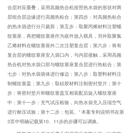
合层对应重叠，采用高频热合机按照热水袋的形状对两
层组合层边缘进行高频热粘合；第四步：对高频热粘合
的热水袋进行分只裁剪；第五步：取聚丙烯材料注塑螺
纹塞座，再把螺纹塞座作为嵌件放入模具，另外取聚氯
乙烯材料在螺纹塞座外二次注塑复合层；第六步：将有
复合层的螺纹塞座安入袋口内，与内层接触，采用高频
热合机对热水袋口部与螺纹塞座复合层进行热粘合；第
七步：对热水袋袋体进行修边：第八步：取塑料材料注
制螺纹塞盖；第九步：取硅胶材料注制密封垫片；第十
步：将密封垫片和螺纹塞盖互相装配后旋入螺纹塞座
中；第十一步：充气试压检验，向热水袋充入压缩空气
进行耐压试验；第十二步：包装。” 本案专利说明书在第
3页中明确记载第10、11步的步骤可以调换。