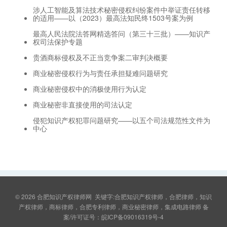
涉人工智能及算法技术秘密侵权纠纷案件中举证责任转移
的适用——以（2023）最高法知民终1503号案为例
最高人民法院法答网精选答问（第三十三批）——知识产
权司法保护专题
贵酒商标侵权及不正当竞争案二审判决概要
商业秘密侵权行为与责任承担疑难问题研究
商业秘密侵权中的消极使用行为认定
商业秘密非直接使用的司法认定
侵犯知识产权犯罪问题研究——以五个司法规范性文件为
中心
© 2026
合肥知识产权律师网
关键字:合肥知识产权律师，合肥律师，知识
产权律师，商标律师，合肥专利律师，商业秘密律师，集成电路律师 备
案/许可证号：
皖ICP备09016319号-4