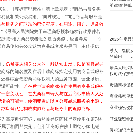
英律师”榜单
，《商标审理标准》第七章规定：”商品与服务类
易使相关公众混淆。”同时规定：”判定商品与服务是
品与服务之间联系的密切程度，在用途、用户、通常效
。
“《最高人民法院关于审理商标授权确权行政案件若
审查判断相关商品或者服务是否类似，应当考虑……商
2025年度
否容易使相关公众认为商品或者服务是同一主体提供
涉人工智能
的适用——以
断，
仍然要从相关公众的一般认知出发，以是否容易导
最高人民法
先商标的知名度及在后申请商标指定使用的商品或服务
权司法保护
，还要综合考虑两商标权利人的业务范围、营业场所、
贵酒商标侵
混淆可能性。
若在后申请的商标指定使用的商品或服务
有一定关联性，在先商标申请人与在后商标申请人又处
商业秘密侵
混淆的可能性，使消费者难以区分商品或服务的来源，
商业秘密侵
，亦应当认定构成类似商品与服务上的近似商标。
高度近似商标，虽然被异议商标指定使用在第7类
商业秘密非
不属于相同的类别，但引证商标在佛山顺德小家电销
侵犯知识产