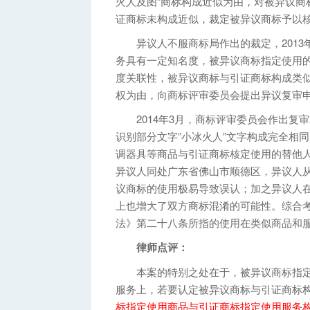
火人及图”商标构成近似为由，对被异议商
证商标未构成近似，裁定被异议商标予以
异议人不服商标局作出的裁定，2013
务具有一定知名度，被异议商标指定使用
度关联性，被异议商标与引证商标构成类
权为由，向商标评审委员会提出异议复审
2014年3月，商标评审委员会作出复审
识别部分文字”小冰火人”文字构成完全相
调器具等商品与引证商标核定使用的替他
异议人同处广东省佛山市顺德区，异议人
议商标的使用极易导致误认；加之异议人
上也增大了双方商标混淆的可能性。综合
法》第二十八条所指的使用在类似商品和
律师点评：
本案的特别之处在于，被异议商标指定使
服务上，若要认定被异议商标与引证商标
标指定使用商品与引证商标指定使用服务