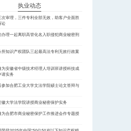
执业动态
三次审理，三件专利全部无效，助客户全面胜
诉讼
功办理一起离职高管化名入职侵犯商业秘密刑
务所知识产权团队三起最高法专利无效行政案
邀为安徽省中级技术经理人培训班讲授科技成
申请实务
后参加合肥工业大学文法学院硕士论文答辩与
安徽大学法学院讲授商业秘密保护实务
邀为合肥市商业秘密保护工作推进会作专题授
荣登2025年中国“50位50岁以下知识产权精