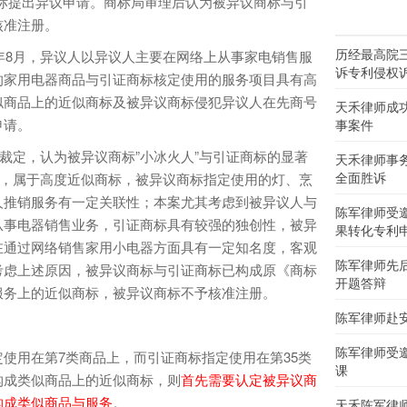
标提出异议申请。商标局审理后认为被异议商标与引
核准注册。
历经最高院
年8月，异议人以异议人主要在网络上从事家电销售服
诉专利侵权
的家用电器商品与引证商标核定使用的服务项目具有高
似商品上的近似商标及被异议商标侵犯异议人在先商号
天禾律师成
申请。
事案件
裁定，认为被异议商标”小冰火人”与引证商标的显著
天禾律师事
全面胜诉
同，属于高度近似商标，被异议商标指定使用的灯、烹
人推销服务有一定关联性；本案尤其考虑到被异议人与
陈军律师受
从事电器销售业务，引证商标具有较强的独创性，被异
果转化专利
在通过网络销售家用小电器方面具有一定知名度，客观
陈军律师先
考虑上述原因，被异议商标与引证商标已构成原《商标
开题答辩
服务上的近似商标，被异议商标不予核准注册。
陈军律师赴
陈军律师受
用在第7类商品上，而引证商标指定使用在第35类
课
构成类似商品上的近似商标，则
首先需要认定被异议商
构成类似商品与服务
。
天禾陈军律师