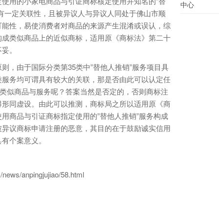
使用的小家电商品与引证商标核定使用并知名的”替
中心
有一定关联性，且被异议人与异议人同处于佛山市顺
可能性，易使消费者对商品的来源产生混淆或误认，综
构成类似商品上的近似商标，适用原《商标法》第二十
不妥。
，由于国际分类第35类中”替他人推销”服务项目具
类服务均可谓具有较大的关联，那是否由此可以认定任
成类似商品与服务呢？答案当然是否定的，否则商标注
得形同虚设。由此可以推测，商标局之所以适用原《商
用商品与引证商标指定使用的”替他人推销”服务构成
被异议商标申请注册的恶意，其目的在于鼓励诚实信用
具有个案意义。
/anpingjujiao/58.html