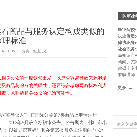
陈军律
案看商品与服务认定构成类似的
毕业院校:
执业资质:
审理标准
律协职务:
社会职务:
-11-05
分类：
他山之石
局知识产
顾问、芜
律硕士专
兼职讲师
从相关公众的一般认知出发，以是否容易导致来源混淆
度及商品与服务的关联性，还要综合考虑两商标权利人
更多......
因素，以判断相关公众的混淆可能性。
称”被异议人”）在国际分类第7类商品上申请注册
”），2012年5月该商标初审公告。公告期内，佛山市小
”）以被异议商标与其在第35类服务上注册的 “小冰