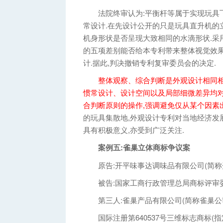
法院终审认为:平衡杆等属于实现玩具飞
常设计.在先设计公开的只是玩具直升机的
机身形状是否呈现大致相同的水滴形状.采
的五项差别能否给本专利带来整体视觉效果
计.据此,判决撤销专利复审委员会的决定.
整体观察、综合判断是外观设计相同相
惯常设计、设计空间以及局部细微差异均对
合判断原则的操作,强调避免仅从某个因素
的玩具集散地,外观设计专利对当地经济发
具有积极意义,亦受到广泛关注.
案例五:雀巢立体商标争议案
原告:开平味事达调味品有限公司(简称
被告:国家工商行政管理总局商标评审委
第三人:雀巢产品有限公司(简称雀巢公
国际注册第640537号三维标志商标(指