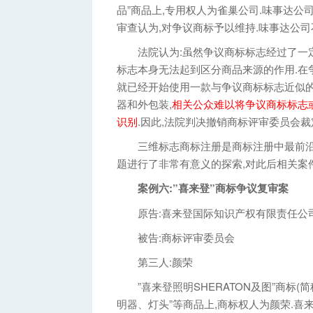
品”商品上,专用权人为雀巢公司.味事达公
审查认为,对争议商标予以维持.味事达公司
法院认为:虽然争议商标标志经过了一定
标志本身无法起到区分商品来源的作用.在
就已经开始使用一款与争议商标标志近似的
器和外包装,
相关公众难以将争议商标标志
识别
.因此,法院判决撤销商标评审委员会裁
三维标志商标注册是商标注册中最前沿的
题进行了非常有意义的探索,对此后相关案
案例六:”喜来登”商标争议复审案
原告:喜来登国际知识产权有限责任公司
被告:商标评审委员会
第三人:颜荣
”喜来登照明SHERATON及图”商标(简称
明器、灯头”等商品上,商标权人为颜荣.喜