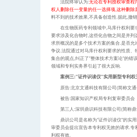
法院终审认为:
无论在专利授权审查程
权人删除任一变量的任一选择项,这种删除
料不到的技术效果,不具备创造性.据此,撤
在生物医药专利领域中,马库什权利要求
要求涉及化合物时,这些化合物之间是并列
求所概况的是多个技术方案的集合.是否允
争议.法院通过对马库什权利要求的性质、
集合的观点,纠正了”整体技术方案论”的错
领域和专利实务界引起了很大反响.
案例三:”证件识读仪”实用新型专利权
原告:北京文通科技有限公司(简称文通
被告:国家知识产权局专利复审委员会
第三人:深圳鼎识科技有限公司(简称鼎
鼎识公司是名称为”证件识读仪”的实用新
审委员会提出宣告本专利权无效的请求.专
利权有效.