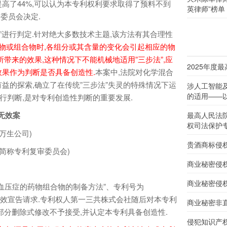
高了44%,可以认为本专利权利要求取得了预料不到
英律师”榜单
委员会决定.
进行判定.针对绝大多数技术主题,该方法有其合理性
物或组合物时,各组分或其含量的变化会引起相应的物
带来的效果,这种情况下不能机械地适用”三步法”,应
2025年度
果作为判断是否具备创造性.
本案中,法院对化学混合
益的探索,确立了在传统”三步法”失灵的特殊情况下运
涉人工智能
的适用——以
行判断,是对专利创造性判断的重要发展.
无效案
最高人民法
权司法保护
万生公司)
贵酒商标侵
简称专利复审委员会)
商业秘密侵
商业秘密侵
压症的药物组合物的制备方法”、专利号为
)提起无效宣告请求.专利权人第一三共株式会社随后对本专利
商业秘密非
部分删除式修改不予接受,并认定本专利具备创造性.
侵犯知识产