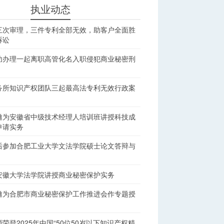
执业动态
三次审理，三件专利全部无效，助客户全面胜
诉讼
功办理一起离职高管化名入职侵犯商业秘密刑
务所知识产权团队三起最高法专利无效行政案
邀为安徽省中级技术经理人培训班讲授科技成
申请实务
后参加合肥工业大学文法学院硕士论文答辩与
安徽大学法学院讲授商业秘密保护实务
邀为合肥市商业秘密保护工作推进会作专题授
荣登2025年中国“50位50岁以下知识产权精