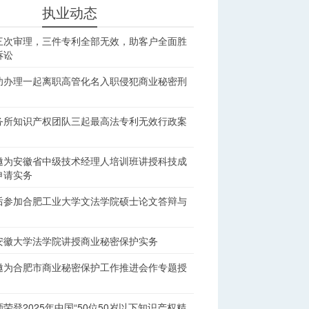
执业动态
三次审理，三件专利全部无效，助客户全面胜
诉讼
功办理一起离职高管化名入职侵犯商业秘密刑
务所知识产权团队三起最高法专利无效行政案
邀为安徽省中级技术经理人培训班讲授科技成
申请实务
后参加合肥工业大学文法学院硕士论文答辩与
安徽大学法学院讲授商业秘密保护实务
邀为合肥市商业秘密保护工作推进会作专题授
荣登2025年中国“50位50岁以下知识产权精