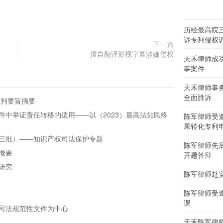
历经最高院
诉专利侵权
下一篇
擅自翻译影视字幕涉嫌侵权
天禾律师成
事案件
天禾律师事
全面胜诉
裁判要旨摘要
件中举证责任转移的适用——以（2023）最高法知民终
陈军律师受
果转化专利
三批）——知识产权司法保护专题
陈军律师先
概要
开题答辩
研究
陈军律师赴
陈军律师受
课
司法规范性文件为中心
天禾陈军律师