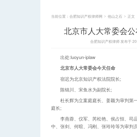
当前位置：
合肥知识产权律师网
他山之石
正文
>
>
北京市人大常委会公
合肥知识产权律师 发布于 2014
出处:luoyun-iplaw
北京市人大常委会今天任命
宿迟为北京知识产权法院院长;
陈锦川、宋鱼水为副院长;
杜长辉为立案庭庭长、姜颖为审判第一
庭长;
李燕蓉、仪军、芮松艳、侯占恒、司品
中、张剑、何暄、冯刚、张玲玲等为审判员