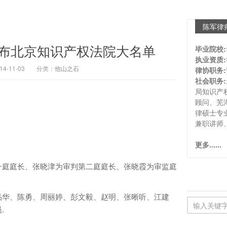
陈军律
布北京知识产权法院大名单
毕业院校:
执业资质:
-11-03
分类：
他山之石
律协职务:
社会职务:
局知识产
顾问、芜
律硕士专
兼职讲师
更多......
庭庭长、张晓津为审判第二庭庭长、张晓霞为审监庭
华、陈勇、周丽婷、彭文毅、赵明、张晰听、江建
.