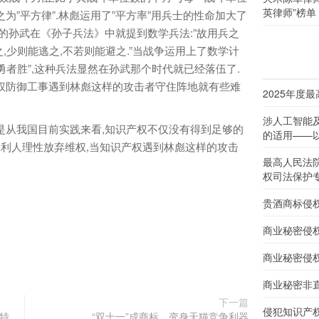
英律师”榜单
之为”平方律”.林彪运用了”平方率”用兵士的性命加大了
的孙武在《孙子兵法》中就提到数学兵法:”故用兵之
之,少则能逃之,不若则能避之.”当战争运用上了数学计
者胜”,这种兵法显然在孙武那个时代就已经落伍了.
权防御工事遇到林彪这样的攻击者守住阵地就有些难
2025年度
涉人工智能
从我国目前实践来看,知识产权不仅没有得到足够的
的适用——以
权利人理性放弃维权,当知识产权遇到林彪这样的攻击
最高人民法
权司法保护
贵酒商标侵
商业秘密侵
商业秘密侵
商业秘密非
下一篇
侵犯知识产
特
“双十一”成商标，变身天猫竞争利器