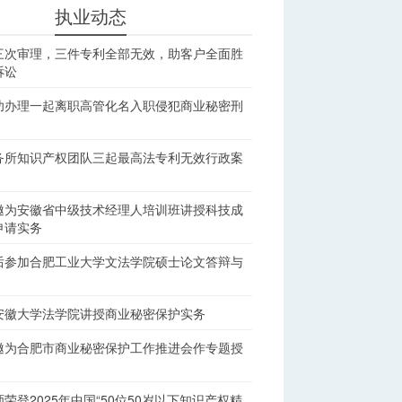
执业动态
三次审理，三件专利全部无效，助客户全面胜
诉讼
功办理一起离职高管化名入职侵犯商业秘密刑
务所知识产权团队三起最高法专利无效行政案
邀为安徽省中级技术经理人培训班讲授科技成
申请实务
后参加合肥工业大学文法学院硕士论文答辩与
安徽大学法学院讲授商业秘密保护实务
邀为合肥市商业秘密保护工作推进会作专题授
荣登2025年中国“50位50岁以下知识产权精