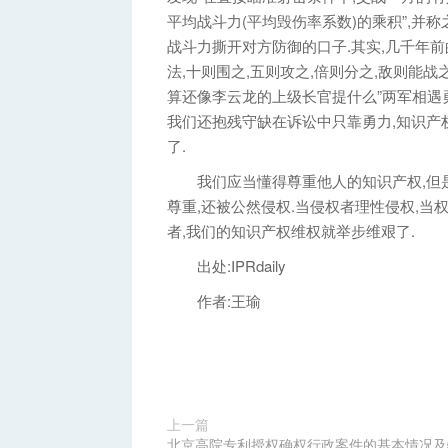
平均战斗力(平均毁伤率系数)的乘积”,并称
战斗力撕开对方防御的口子.其实,几千年前
法,十则围之,五则攻之,倍则分之,敌则能战
算还像李云龙的上级长官提什么”两军相遇勇
我们还抱残守缺在诉讼中只靠勇力,知识产
了.
我们应当懂得尊重他人的知识产权,但是
尊重,还被公然侵权.当侵权者理性侵权,当
者,我们的知识产权维权就举步维艰了.
出处:IPRdaily
作者:王瑜
上一篇
北京高院专利授权确权行政案件的基本情况及