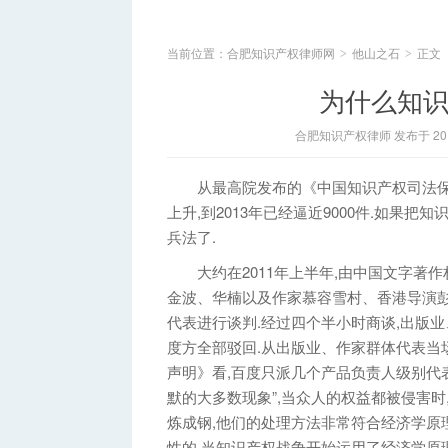
当前位置：
合肥知识产权律师网
他山之石
正文
>
>
为什么知识
合肥知识产权律师 发布于 2014
从最高院发布的《中国知识产权司法保护
上升,到2013年已经逼近9000件.如果
兵法了.
大约在2011年上半年,由中国文字著作
金波、华楠以及作家慕容雪村、香港导演
代表进行谈判.经过四个半小时商谈,出版
度方全部驳回.从出版业、作家群体代表当
声明》看,百度只派几个产品负责人级别代表
默的大多数现象”,当众人的权益都被侵害时
炼成钢,他们的处理方法非常符合经济学原
性的.当知识产权战争开始运用了经济学原