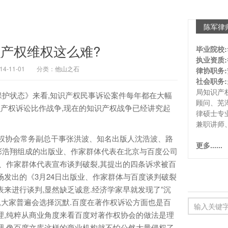
陈军律
产权维权这么难?
毕业院校:
执业资质:
-11-01
分类：
他山之石
律协职务:
社会职务:
局知识产
状态》来看,知识产权民事诉讼案件每年都在大幅
顾问、芜
把知识产权诉讼比作战争,现在的知识产权战争已经讲究起
律硕士专
兼职讲师
权协会常务副总干事张洪波、知名出版人沈浩波、路
更多......
彭浩翔组成的出版业、作家群体代表在北京与百度公司
业、作家群体代表宣布谈判破裂,其提出的四条诉求被百
场发出的《3月24日出版业、作家群体与百度谈判破裂
来进行谈判,显然缺乏诚意.经济学家早就发现了”沉
,大家普遍会选择沉默.百度在著作权诉讼方面也是百
理,纯粹从商业角度来看百度对著作权协会的做法是理
理,像百度文库这样的商业机构就不怕公然大量侵权了.