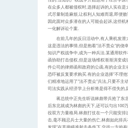
在众多人都被侵权时,选择起诉的人实在是
式尽量制造麻烦,让权利人知难而退,即便
因此面对众多潜在的人可能会起诉,这些机构
一化解诉讼个案.
在前几年的反日活动中,有人乘机发泄大
这是违法的事情,但是抱着”法不责众”的侥
知识产权战争中,成为一种兵法.某通用软
函协助打击侵权,但是这场维权渐渐演变成
件公司的律师函和政府的公函,有的企业主
恐吓被反复要求购买.有的企业选择”不理他”
们精准地运用了”法不责众”兵法,只要不主
司法实践从经济学上分析将是得不偿失的,
蒋总统中正先生听说林彪带兵抢了东北,
后东北就成为林彪的天下,还可以匀出100
役双方力量格局.林彪打仗在一个只能安排
击,毫不顾忌兵士大量的伤亡,林彪如此排
发现”在直接瞄准射击条件下,交战一方的