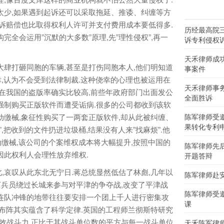
太少,如果遇到起诉还可以采取拖延、推诿、纠缠等方
败诉赔偿也比取得权利人许可并支付费用成本要低得多.
历经最高院
完全会运用”沉默的大多数”原理,先”理性侵权”,再一
诉专利侵权
天禾律师成
肆打砸同胞的车辆,甚至是打伤同胞本人,他们明知道
事案件
幸,认为不会受到法律制裁.这种侥幸的心理也被运用在
天禾律师事
件在我国的盗版率确实比较高,前些年政府部门出面发公
全面胜诉
强制购买正版软件而遭受诟病.很多的公司都收到该软
动缴械,象征性购买了一两套正版软件,却从此被纠缠、
陈军律师受
果转化专利
,把收到的文件扔进垃圾桶,结果没有人来”找麻烦”.他
动缴械,该公司的个案维权成本将大幅提升,按照中国的
陈军律师先
因此权利人会理性放弃维权.
开题答辩
哀叹从此东北无宁日.蒋总统显然低估了林彪,几年以
陈军律师赴
万兵员绕过长城来参与对平津的争夺战,改变了平津战
陈军律师受
连队冲锋的地带往往要安排一个团上千人进行密集攻
课
兵布阵其实蕴含了科学定律.英国的工程师兰彻斯特研究
有效战斗力,正比于其战斗单位数的平方与每一战斗单位
天禾陈军律师