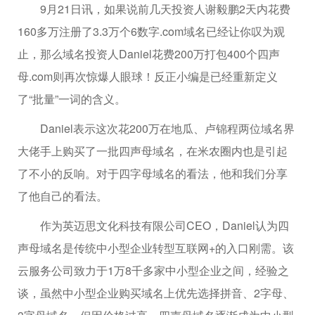
9月21日讯，如果说前几天投资人谢毅鹏2天内花费
160多万注册了3.3万个6数字.com域名已经让你叹为观
止，那么域名投资人Daniel花费200万打包400个四声
母.com则再次惊爆人眼球！反正小编是已经重新定义
了“批量”一词的含义。
Daniel表示这次花200万在地瓜、卢锦程两位域名界
大佬手上购买了一批四声母域名，在米农圈内也是引起
了不小的反响。对于四字母域名的看法，他和我们分享
了他自己的看法。
作为英迈思文化科技有限公司CEO，Daniel认为四
声母域名是传统中小型企业转型互联网+的入口刚需。该
云服务公司致力于1万8千多家中小型企业之间，经验之
谈，虽然中小型企业购买域名上优先选择拼音、2字母、