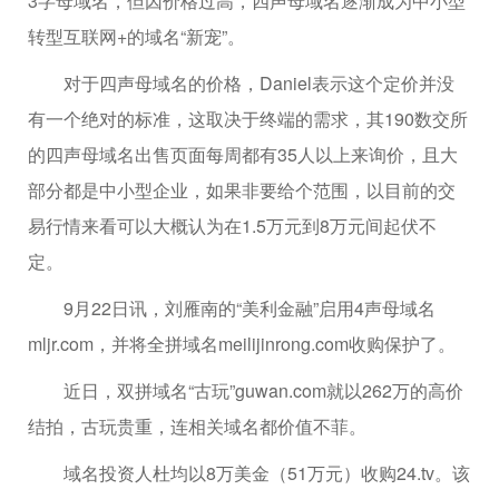
3字母域名，但因价格过高，四声母域名逐渐成为中小型
转型互联网+的域名“新宠”。
对于四声母域名的价格，Daniel表示这个定价并没
有一个绝对的标准，这取决于终端的需求，其190数交所
的四声母域名出售页面每周都有35人以上来询价，且大
部分都是中小型企业，如果非要给个范围，以目前的交
易行情来看可以大概认为在1.5万元到8万元间起伏不
定。
9月22日讯，刘雁南的“美利金融”启用4声母域名
mljr.com，并将全拼域名meilijinrong.com收购保护了。
近日，双拼域名“古玩”guwan.com就以262万的高价
结拍，古玩贵重，连相关域名都价值不菲。
域名投资人杜均以8万美金（51万元）收购24.tv。该