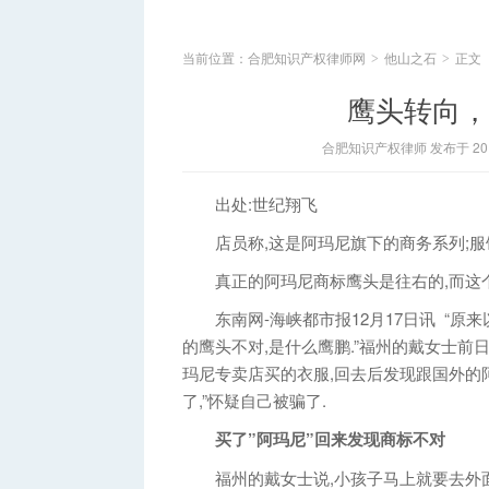
当前位置：
合肥知识产权律师网
他山之石
正文
>
>
鹰头转向， 
合肥知识产权律师 发布于 2014
出处:世纪翔飞
店员称,这是阿玛尼旗下的商务系列;服
真正的阿玛尼商标鹰头是往右的,而这
东南网-海峡都市报12月17日讯 “原来
的鹰头不对,是什么鹰鹏.”福州的戴女士前日
玛尼专卖店买的衣服,回去后发现跟国外的
了,”怀疑自己被骗了.
买了”阿玛尼”回来发现商标不对
福州的戴女士说,小孩子马上就要去外面读