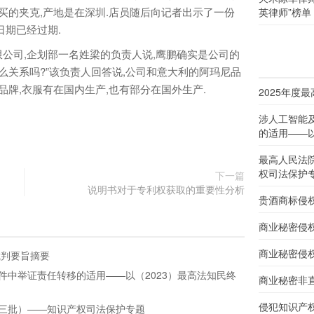
买的夹克,产地是在深圳.店员随后向记者出示了一份
英律师”榜单
日期已经过期.
司,企划部一名姓梁的负责人说,鹰鹏确实是公司的
么关系吗?”该负责人回答说,公司和意大利的阿玛尼品
品牌,衣服有在国内生产,也有部分在国外生产.
2025年度
涉人工智能
的适用——以
最高人民法
权司法保护
下一篇
说明书对于专利权获取的重要性分析
贵酒商标侵
商业秘密侵
商业秘密侵
裁判要旨摘要
件中举证责任转移的适用——以（2023）最高法知民终
商业秘密非
侵犯知识产
三批）——知识产权司法保护专题