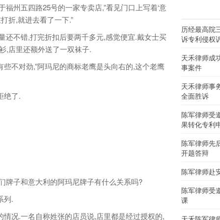
于福州五四路25号的一家专卖店,”看见门口上写着‘意
打折,就进去看了一下.”
历经最高院
还不错,打完折扣后要两千多元,感觉便宜.戴女士买
诉专利侵权
衫,店里还额外送了一双袜子.
天禾律师成
不对劲,”阿玛尼的商标老鹰是头向右的,这个老鹰
事案件
天禾律师事
绝了.
全面胜诉
陈军律师受
果转化专利
陈军律师先
开题答辩
陈军律师赴
们牌子和意大利的阿玛尼牌子有什么关系吗?
陈军律师受
列.
课
况.一名自称姓张的店员说,店里都是经过授权的,
天禾陈军律师