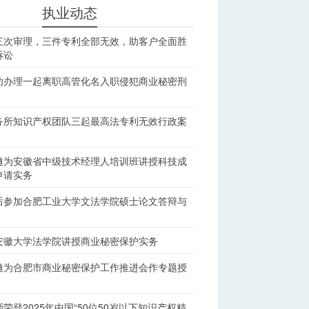
执业动态
三次审理，三件专利全部无效，助客户全面胜
诉讼
功办理一起离职高管化名入职侵犯商业秘密刑
务所知识产权团队三起最高法专利无效行政案
邀为安徽省中级技术经理人培训班讲授科技成
申请实务
后参加合肥工业大学文法学院硕士论文答辩与
安徽大学法学院讲授商业秘密保护实务
邀为合肥市商业秘密保护工作推进会作专题授
荣登2025年中国“50位50岁以下知识产权精