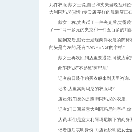
几件衣服.戴女士说,自己和丈夫当晚逛到位
大利阿玛尼(福州)专卖店’字样的服装店正在
戴女士称,丈夫试了一件夹克后,觉得质量
了一件两千多元的夹克和一件五百多的T恤
回到家后,戴女士发现两件衣服的商标有些
的头是向左的,还有‘YANPENG’的字样.”
戴女士再次回到店里要退货,可被店家拒
此”阿玛尼”不是彼”阿玛尼”
记者前日装作购买衣服来到店里咨询.
记者:店里卖阿玛尼的衣服吗?
店员:我们卖的是鹰鹏阿玛尼的衣服.
记者:门口写着意大利阿玛尼的字样,你
店员:我们是意大利阿玛尼旗下的商务系
记者随后表明身份,向店员说明戴女士的情