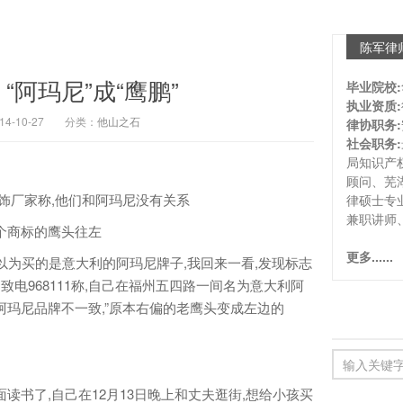
陈军律
“阿玛尼”成“鹰鹏”
毕业院校:
执业资质:
-10-27
分类：
他山之石
律协职务:
社会职务:
局知识产
顾问、芜
饰厂家称,他们和阿玛尼没有关系
律硕士专
兼职讲师
个商标的鹰头往左
更多......
以为买的是意大利的阿玛尼牌子,我回来一看,发现标志
致电968111称,自己在福州五四路一间名为意大利阿
阿玛尼品牌不一致,”原本右偏的老鹰头变成左边的
书了,自己在12月13日晚上和丈夫逛街,想给小孩买