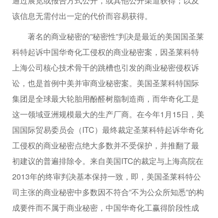
通过展览或报告方式公开，或其他公开渠道获得；以及
该信息无需付出一定的代价而容易获得。
著名的商业秘密的”秘密性”判决是最近的美国国圣莱
科特起诉中国华奇化工侵权的商业秘密案，因圣莱科特
上海公司核心技术骨干的跳槽也引发的商业秘密侵权诉
讼，也是首例中美并审商业秘密案。美国圣莱科特国际
集团是全球最大轮胎用酚醛树脂制造商，而华奇化工是
这一领域亚洲规模最大的生产厂商。在今年1月15日，美
国国际贸易委员会（ITC）最终裁定圣莱科特起诉华奇化
工侵权的商业秘密点绝大多数并不受保护，并推翻了最
初建议的普遍排除令。来自美国ITC的裁定与上海高院在
2013年的终审判决基本保持一致，即，美国圣莱科特公
司主张的商业秘密中多数因不符合”不为公众所知悉”的构
成要件而不属于商业秘密，中国华奇化工赢得阶段性成