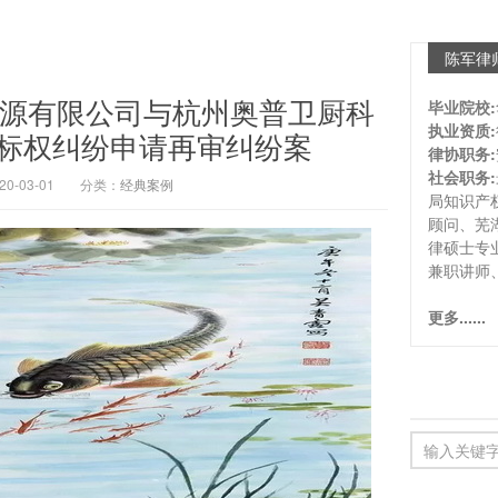
陈军律
能源有限公司与杭州奥普卫厨科
毕业院校:
执业资质:
标权纠纷申请再审纠纷案
律协职务:
社会职务:
-03-01
分类：
经典案例
局知识产
顾问、芜
律硕士专
兼职讲师
更多......