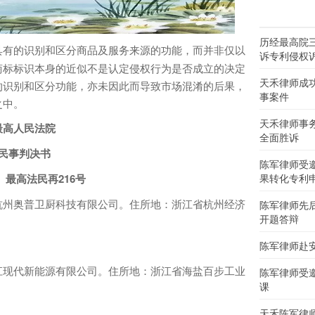
历经最高院
具有的识别和区分商品及服务来源的功能，而并非仅以
诉专利侵权
商标标识本身的近似不是认定侵权行为是否成立的决定
天禾律师成
的识别和区分功能，亦未因此而导致市场混淆的后果，
事案件
之中。
天禾律师事
最高人民法院
全面胜诉
民事判决书
陈军律师受
6）最高法民再216号
果转化专利
杭州奥普卫厨科技有限公司。住所地：浙江省杭州经济
陈军律师先
开题答辩
陈军律师赴
江现代新能源有限公司。住所地：浙江省海盐百步工业
陈军律师受
课
天禾陈军律师