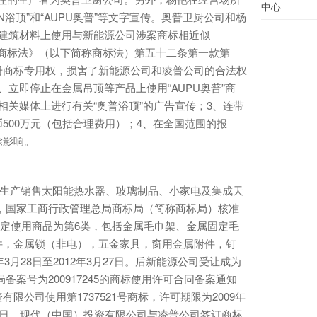
中心
N浴顶”和“AUPU奥普”等文字宣传。奥普卫厨公司和杨
属建筑材料上使用与新能源公司涉案商标相近似
和国商标法》（以下简称商标法）第五十二条第一款第
册商标专用权，损害了新能源公司和凌普公司的合法权
立即停止在金属吊顶等产品上使用“AUPU奥普”商
相关媒体上进行有关“奥普浴顶”的广告宣传；3、连带
500万元（包括合理费用）；4、在全国范围的报
除影响。
围为生产销售太阳能热水器、玻璃制品、小家电及集成天
2年，国家工商行政管理总局商标局（简称商标局）核准
，核定使用商品为第6类，包括金属毛巾架、金属固定毛
件，金属锁（非电），五金家具，窗用金属附件，钉
3月28日至2012年3月27日。后新能源公司受让成为
局备案号为200917245的商标使用许可合同备案通知
公司使用第1737521号商标，许可期限为2009年
12月12日，现代（中国）投资有限公司与凌普公司签订商标