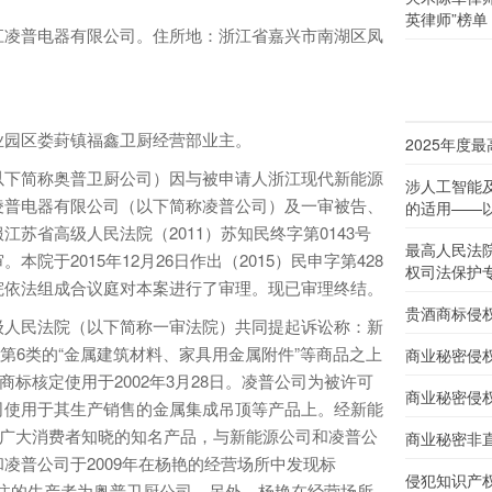
英律师”榜单
江凌普电器有限公司。住所地：浙江省嘉兴市南湖区凤
业园区娄葑镇福鑫卫厨经营部业主。
2025年度
以下简称奥普卫厨公司）因与被申请人浙江现代新能源
涉人工智能
凌普电器有限公司（以下简称凌普公司）及一审被告、
的适用——以
苏省高级人民法院（2011）苏知民终字第0143号
最高人民法
院于2015年12月26日作出（2015）民申字第428
权司法保护
院依法组成合议庭对本案进行了审理。现已审理终结。
贵酒商标侵
级人民法院（以下简称一审法院）共同提起诉讼称：新
用在第6类的“金属建筑材料、家具用金属附件”等商品之上
商业秘密侵
商标核定使用于2002年3月28日。凌普公司为被许可
商业秘密侵
司使用于其生产销售的金属集成吊顶等产品上。经新能
为广大消费者知晓的知名产品，与新能源公司和凌普公
商业秘密非
凌普公司于2009年在杨艳的经营场所中发现标
侵犯知识产
上标注的生产者为奥普卫厨公司。另外，杨艳在经营场所