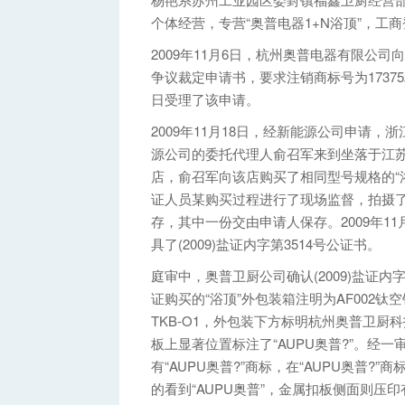
个体经营，专营“奥普电器1+N浴顶”，
2009年11月6日，杭州奥普电器有限公
争议裁定申请书，要求注销商标号为17375
日受理了该申请。
2009年11月18日，经新能源公司申请
源公司的委托代理人俞召军来到坐落于江苏省
店，俞召军向该店购买了相同型号规格的“浴
证人员某购买过程进行了现场监督，拍摄了
存，其中一份交由申请人保存。2009年1
具了(2009)盐证内字第3514号公证书。
庭审中，奥普卫厨公司确认(2009)盐证
证购买的“浴顶”外包装箱注明为AF002钛空
TKB-O1，外包装下方标明杭州奥普卫
板上显著位置标注了“AUPU奥普?”。经
有“AUPU奥普?”商标，在“AUPU奥普
的看到“AUPU奥普”，金属扣板侧面则压印有