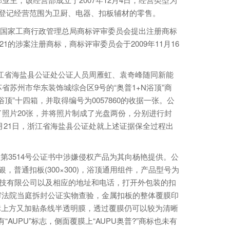
工商登记经营范围为卫厨、电器、扣板辅材的零售。
司向国家工商行政管理总局商标评审委员会提出注册商标
21的涉案注册商标，商标评审委员会于2009年11月16
，浙江省海盐县公证处公证人员周雁虹、袁奇峰随同新能
苏州市华东装饰城综合区9号的“奥普1+N浴顶”商
顶”十四箱，并取得编号为0057860的收据一张。公
照片20张，并将照片制成了光盘两份，分别进行封
1月21日，浙江省海盐县公证处就上述证据保全过程出
内字第3514号公证书中涉嫌侵权产品为其向杨艳提供。公
银，普通扣板(300×300)，浴顶通用组件，产品型号为
厨科技有限公司以及相应的地址和电话，打开外包装的扣
一审法院当庭拆封公证实物查验，金属扣板的整体覆膜印
?”商标上方又加贴条线半透明膜，透过覆膜仍可以较为清晰
“AUPU”标志，侧面覆膜上“AUPU奥普?”商标也未有