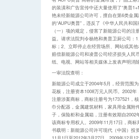
的装潢和广告宣传中还大量使用了“奥普1+
艳未经新能源公司许可，擅自在第6类金
的“AUPU奥普”，违反了《中华人民共
（一）项的规定，侵害了新能源公司的注
益。请求法院判令杨艳和奥普卫厨公司：1、
标；2、立即停止在经营场所、网站或其他
赔偿新能源公司和凌普公司经济损失人民币
纸、电视、网站等相关媒体上发表声明消
一审法院查明：
新能源公司成立于2004年5月，经营范
花板，注册资本1008万元人民币。200
注册涉案商标，商标注册号为1737521
巾分配器，金属建筑材料，家具用金属附
子，保险柜和金属箱，注册有效期自2002年
该商标专用权人。2009年11月17日，商标
书载明：新能源公司许可现代（中国）投资有限
11月1日至2012年3月27日。2009年