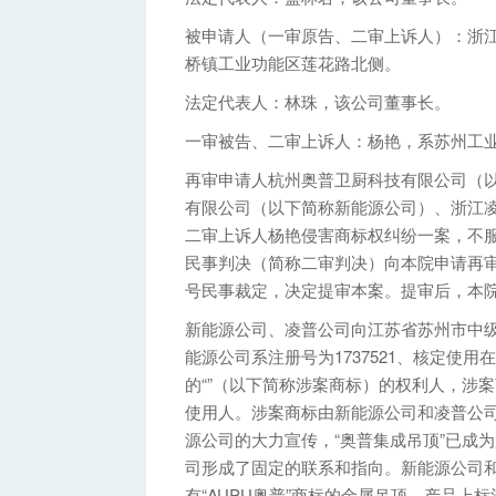
被申请人（一审原告、二审上诉人）：浙
桥镇工业功能区莲花路北侧。
法定代表人：林珠，该公司董事长。
一审被告、二审上诉人：杨艳，系苏州工
再审申请人杭州奥普卫厨科技有限公司（
有限公司（以下简称新能源公司）、浙江
二审上诉人杨艳侵害商标权纠纷一案，不服江
民事判决（简称二审判决）向本院申请再审。本
号民事裁定，决定提审本案。提审后，本
新能源公司、凌普公司向江苏省苏州市中
能源公司系注册号为1737521、核定使
的“”（以下简称涉案商标）的权利人，涉案
使用人。涉案商标由新能源公司和凌普公
源公司的大力宣传，“奥普集成吊顶”已成
司形成了固定的联系和指向。新能源公司和
有“AUPU奥普”商标的金属吊顶，产品