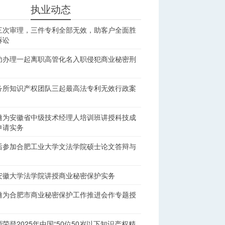
执业动态
三次审理，三件专利全部无效，助客户全面胜
诉讼
功办理一起离职高管化名入职侵犯商业秘密刑
务所知识产权团队三起最高法专利无效行政案
邀为安徽省中级技术经理人培训班讲授科技成
申请实务
后参加合肥工业大学文法学院硕士论文答辩与
安徽大学法学院讲授商业秘密保护实务
邀为合肥市商业秘密保护工作推进会作专题授
荣登2025年中国“50位50岁以下知识产权精