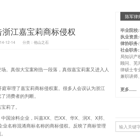
陈军律
告浙江嘉宝莉商标侵权
毕业院校:
执业资质:
-12-14
分类：
他山之石
律协职务:
社会职务:
局知识产
顾问、芜
场。真假大宝案刚告一段落，真假嘉宝莉案又进入人
律硕士专
兼职讲师
开庭审理了嘉宝莉商标侵权案。很多人会误认为浙江
更多......
扰了消费者的判断。
宝莉了。
国涂料企业，叫嘉XX、巴XX、华X、润X、X邦、
企业名称混淆商标名称的商标侵权。反映了商标管理
范。