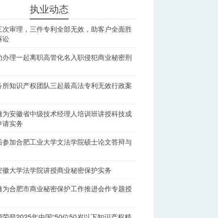
执业动态
三次审理，三件专利全部无效，助客户全面胜
诉讼
功办理一起离职高管化名入职侵犯商业秘密刑
务所知识产权团队三起最高法专利无效行政案
邀为安徽省中级技术经理人培训班讲授科技成
申请实务
后参加合肥工业大学文法学院硕士论文答辩与
安徽大学法学院讲授商业秘密保护实务
邀为合肥市商业秘密保护工作推进会作专题授
荣登2025年中国“50位50岁以下知识产权精