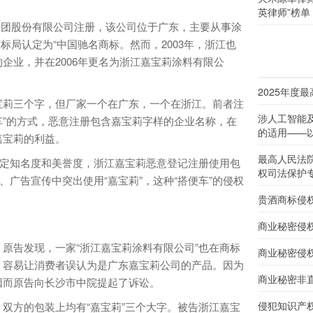
英律师”榜单
集团股份有限公司注册，该公司位于广东，主要从事涂
商标局认定为“中国驰名商标。然而，2003年，浙江也
企业，并在2006年更名为浙江嘉宝莉涂料有限公
2025年度
莉三个字，但厂家一个在广东，一个在浙江。前者注
涉人工智能
便车”的方式，恶意注册包含嘉宝莉字样的企业名称，在
的适用——以
嘉宝莉的利益。
最高人民法
定知名度和美誉度，浙江嘉宝莉恶意登记注册使用包
权司法保护
、广告宣传中突出使用“嘉宝莉”，这种“搭便车”的侵权
贵酒商标侵
商业秘密侵
告发现，一家“浙江嘉宝莉涂料有限公司”也在商标
商业秘密侵
，容易让消费者误认为是广东嘉宝莉公司的产品。因为
商业秘密非
因而原告向长沙市中院提起了诉讼。
侵犯知识产
方的包装上均有“嘉宝莉”三个大字。被告浙江嘉宝