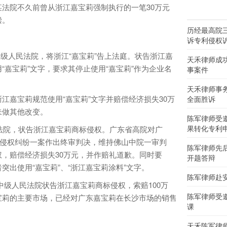
院不久前曾从浙江嘉宝莉强制执行的一笔30万元
偿。
历经最高院
诉专利侵权
中级人民法院，将浙江“嘉宝莉”告上法庭。状告浙江嘉
天禾律师成
“嘉宝莉”文字，要求其停止使用“嘉宝莉”作为企业名
事案件
天禾律师事
嘉宝莉规范使用“嘉宝莉”文字并赔偿经济损失30万
全面胜诉
未做其他改变。
陈军律师受
果转化专利
法院，状告浙江嘉宝莉商标侵权。广东省高院对广
标侵权纠纷一案作出终审判决，维持佛山中院一审判
陈军律师先
，赔偿经济损失30万元，并作赔礼道歉。同时要
开题答辩
出使用“嘉宝莉”、“浙江嘉宝莉涂料”文字。
陈军律师赴
中级人民法院状告浙江嘉宝莉商标侵权，索赔100万
陈军律师受
宝莉的主要市场，已经对广东嘉宝莉在长沙市场的销售
课
天禾陈军律师