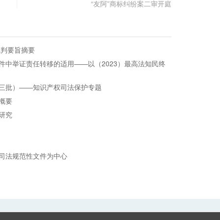
“友阿”商标纠纷案二审开庭
裁判要旨摘要
件中举证责任转移的适用——以（2023）最高法知民终
三批）——知识产权司法保护专题
概要
研究
司法规范性文件为中心