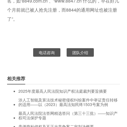
名，如‘8849.com.cn’、‘www.8847.cn’什么的，早在好几
个月前就已被人抢先注册，而8844的通用网址也被注册
了”。
电话咨询
团队介绍
相关推荐
2025年度最高人民法院知识产权法庭裁判要旨摘要
涉人工智能及算法技术秘密侵权纠纷案件中举证责任转移
的适用——以（2023）最高法知民终1503号案为例
最高人民法院法答网精选答问（第三十三批）——知识产
权司法保护专题
贵酒商标侵权及不正当竞争案二审判决概要