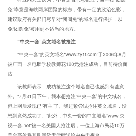
兔”毕竟是海峡两岸团聚的标志，带有一定的政治色彩，
建议政府有关部门尽早对“团圆兔”的域名进行保护，以
免“团圆兔”被用到不适当的地方。
“中央一套”英文域名被抢注
“中央一套”的英文域名“www.zy1t.com”于2006年8月
被广西一名电脑学校教师花120元抢注成功，目前待价而
沽。
该教师表示，成功抢注这个域名自己也感到有些意
外。“7月31日下午，我本想抢注‘中央一套’的中文域名，
但上网后发现已‘有主’了。我赶紧尝试抢注英文域名，没
想到竟然成功了。”此外，中央一套的中文域名“www.央
视一套.net”被一名美国人抢注后，一位上海市民花10万
美金高价将其购回欲无偿赠送给中央电视台。