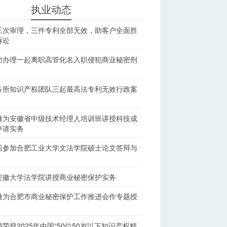
执业动态
三次审理，三件专利全部无效，助客户全面胜
诉讼
功办理一起离职高管化名入职侵犯商业秘密刑
务所知识产权团队三起最高法专利无效行政案
邀为安徽省中级技术经理人培训班讲授科技成
申请实务
后参加合肥工业大学文法学院硕士论文答辩与
安徽大学法学院讲授商业秘密保护实务
邀为合肥市商业秘密保护工作推进会作专题授
荣登2025年中国“50位50岁以下知识产权精