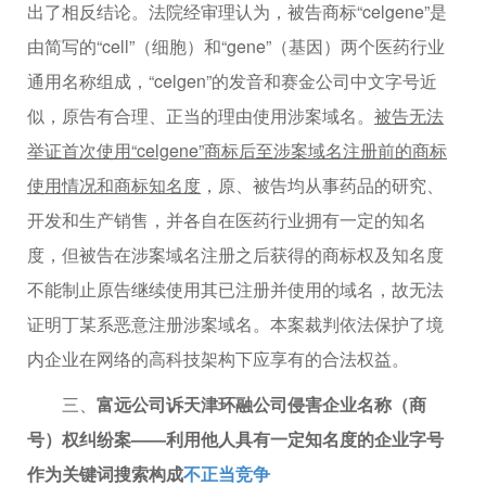
出了相反结论。法院经审理认为，被告商标“celgene”是
由简写的“cell”（细胞）和“gene”（基因）两个医药行业
通用名称组成，“celgen”的发音和赛金公司中文字号近
似，原告有合理、正当的理由使用涉案域名。
被告无法
举证首次使用“celgene”商标后至涉案域名注册前的商标
使用情况和商标知名度
，原、被告均从事药品的研究、
开发和生产销售，并各自在医药行业拥有一定的知名
度，但被告在涉案域名注册之后获得的商标权及知名度
不能制止原告继续使用其已注册并使用的域名，故无法
证明丁某系恶意注册涉案域名。本案裁判依法保护了境
内企业在网络的高科技架构下应享有的合法权益。
三、
富远公司诉天津环融公司侵害企业名称（商
号）权纠纷案——利用他人具有一定知名度的企业字号
作为关键词搜索构成
不正当竞争