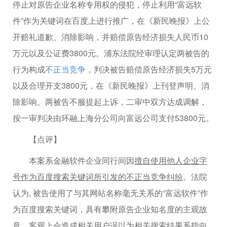
停止对原告企业名称专用权的侵犯，停止利用“富远软
件”作为关键词在百度上进行推广，在《新民晚报》上公
开赔礼道歉、消除影响，并赔偿原告经济损失人民币10
万元以及公证费3800元。浦东法院经审理认定两被告的
行为构成
不正当竞争
，判决被告赔偿原告经济损失5万元
以及合理开支3800元，在《新民晚报》上刊登声明、消
除影响。两被告不服提起上诉，二审中双方达成调解，
按一审判决由环融上海分公司向富远公司支付53800元。
【点评】
本案系金融软件企业同行间因
擅自使用他人企业字
号作为百度搜索关键词所引发的不正当竞争纠纷
。法院
认为, 被告使用了与其网站名称毫无关系的“富远软件”作
为百度搜索关键词，具有攀附原告企业知名度的主观故
意，客观上会造成相关用户误以为相关搜索结果系指向