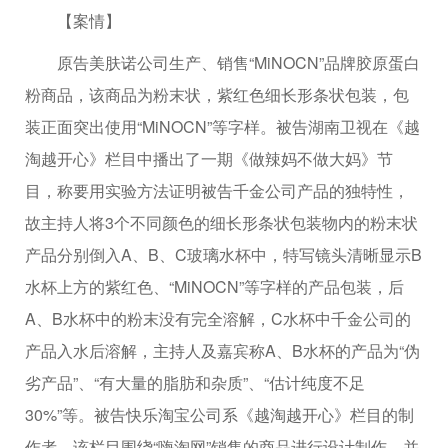
【案情】
原告美肤诺公司生产、销售“MiNOCN”品牌胶原蛋白
粉商品，该商品为粉末状，紫红色细长形条状包装，包
装正面突出使用“MiNOCN”等字样。被告湖南卫视在《越
淘越开心》栏目中播出了一期《做辣妈不做大妈》节
目，称要用实验方法证明被告千金公司产品的独特性，
故主持人将3个不同颜色的细长形条状包装物内的粉末状
产品分别倒入A、B、C玻璃水杯中，特写镜头清晰显示B
水杯上方的紫红色、“MiNOCN”等字样的产品包装，后
A、B水杯中的粉末没有完全溶解，C水杯中千金公司的
产品入水后溶解，主持人及嘉宾称A、B水杯的产品为“伪
劣产品”、“有大量的脂肪和杂质”、“估计纯度不足
30%”等。被告快乐淘宝公司系《越淘越开心》栏目的制
作者，该栏目围绕“嗨淘网”销售的商品进行设计制作，并