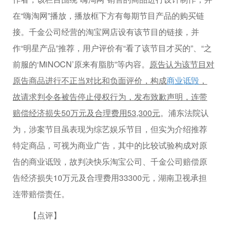
在“嗨淘网”播放，播放框下方有每期节目产品的购买链
接。千金公司经营的淘宝网店设有该节目的链接，并
作“明星产品”推荐，用户评价有“看了该节目才买的”、“之
前服的‘MiNOCN’原来有脂肪”等内容。
原告认为该节目对
原告商品进行不正当对比和负面评价，构成
商业诋毁
，
故请求判令各被告停止侵权行为，发布致歉声明，连带
赔偿经济损失50万元及合理费用53,300元
。浦东法院认
为，涉案节目虽表现为综艺娱乐节目，但实为介绍推荐
特定商品，可视为商业广告，其中的比较试验构成对原
告的商业诋毁，故判决快乐淘宝公司、千金公司赔偿原
告经济损失10万元及合理费用33300元，湖南卫视承担
连带赔偿责任。
【点评】