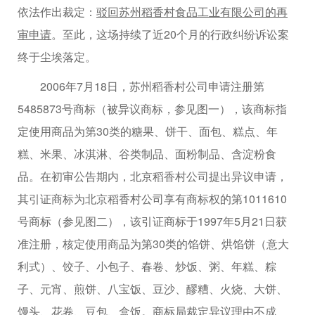
依法作出裁定：
驳回苏州稻香村食品工业有限公司的再
审申请
。至此，这场持续了近20个月的行政纠纷诉讼案
终于尘埃落定。
2006年7月18日，苏州稻香村公司申请注册第
5485873号商标（被异议商标，参见图一），该商标指
定使用商品为第30类的糖果、饼干、面包、糕点、年
糕、米果、冰淇淋、谷类制品、面粉制品、含淀粉食
品。在初审公告期内，北京稻香村公司提出异议申请，
其引证商标为北京稻香村公司享有商标权的第1011610
号商标（参见图二），该引证商标于1997年5月21日获
准注册，核定使用商品为第30类的馅饼、烘馅饼（意大
利式）、饺子、小包子、春卷、炒饭、粥、年糕、粽
子、元宵、煎饼、八宝饭、豆沙、醪糟、火烧、大饼、
馒头、花卷、豆包、盒饭。商标局裁定异议理由不成