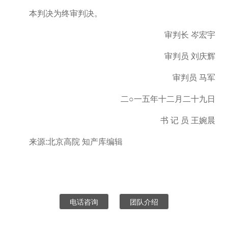
本判决为终审判决。
审判长 岑宏宇
审判员 刘庆辉
审判员 马军
二○一五年十二月二十九日
书 记 员 王婉晨
来源:北京高院 知产库编辑
电话咨询
团队介绍