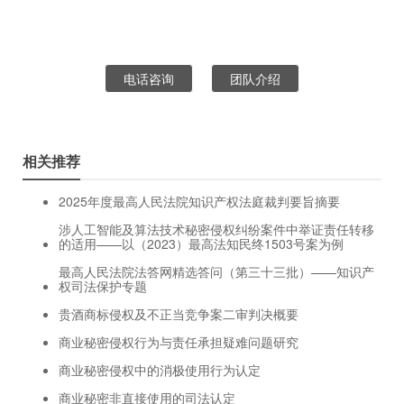
电话咨询
团队介绍
相关推荐
2025年度最高人民法院知识产权法庭裁判要旨摘要
涉人工智能及算法技术秘密侵权纠纷案件中举证责任转移
的适用——以（2023）最高法知民终1503号案为例
最高人民法院法答网精选答问（第三十三批）——知识产
权司法保护专题
贵酒商标侵权及不正当竞争案二审判决概要
商业秘密侵权行为与责任承担疑难问题研究
商业秘密侵权中的消极使用行为认定
商业秘密非直接使用的司法认定