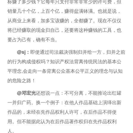
标赚了多少钱？它每年只支付非常非常少的许可费，但
销量几十个亿，上百个亿，赚得盆满钵满。也就是说，
从商业上来看，加多宝该赚的，全都赚了。现在不仅仅
将已经赚取的现金归自己，还要将这种赚钱的工具，也
要占为己有，确有不当。
@sj：
即使通过司法裁决强制归并给一方，归并之前
的行为构成侵权吗？知识产权法背离传统民法的基本公
平理念,会走向一条背离公众基本公平正义的理念与认知
的危险之路！
@邓宏光
还想说一点：不可分离，不能推论出红罐
一并归广药。换一个例子：在他人作品基础上演绎出新
作品的，未经在先作品权利人许可，在后作品不得使
用。但不能据此认为在后作品著作权归在先作品权利
人。