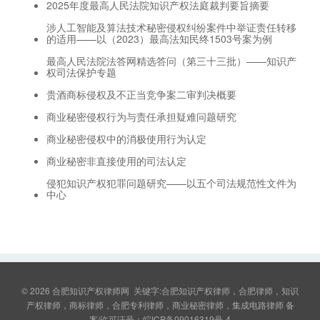
2025年度最高人民法院知识产权法庭裁判要旨摘要
涉人工智能及算法技术秘密侵权纠纷案件中举证责任转移
的适用——以（2023）最高法知民终1503号案为例
最高人民法院法答网精选答问（第三十三批）——知识产
权司法保护专题
贵酒商标侵权及不正当竞争案二审判决概要
商业秘密侵权行为与责任承担疑难问题研究
商业秘密侵权中的消极使用行为认定
商业秘密非直接使用的司法认定
侵犯知识产权犯罪问题研究——以五个司法规范性文件为
中心
© 2026
合肥知识产权律师网
关键字:合肥知识产权律师，合肥律师，知识
产权律师，商标律师，合肥专利律师，商业秘密律师，集成电路律师 备
案/许可证号：
皖ICP备09016319号-4