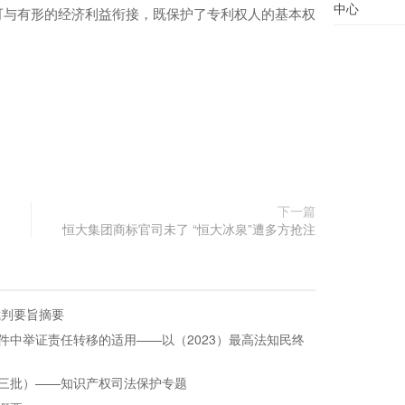
中心
可与有形的经济利益衔接，既保护了专利权人的基本权
下一篇
恒大集团商标官司未了 “恒大冰泉”遭多方抢注
裁判要旨摘要
件中举证责任转移的适用——以（2023）最高法知民终
三批）——知识产权司法保护专题