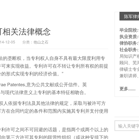
陈军律
可相关法律概念
毕业院校:
执业资质:
-12-05
分类：
他山之石
律协职务:
社会职务:
局知识产
的垄断权，当专利权人自身不具有最大限度利用专
顾问、芜
许可来实现收益。专利许可在不转让专利所有权的前提
律硕士专
的形式实现专利的经济价值。”
兼职讲师
ae Patentes,意为公共文献或公开信件。英
更多......
层意思，与现代法律意义上专利的基本特征相吻合。
指专利权人依据专利法及其他法律的规定，采取与被许可方
可方在合同约定的条件和范围内实施其专利并支付使用
准与专利许可之间不可回避的话题，是指两个或两个以上的
同向第三方许可其专利的联营性组织（或这种安排下的