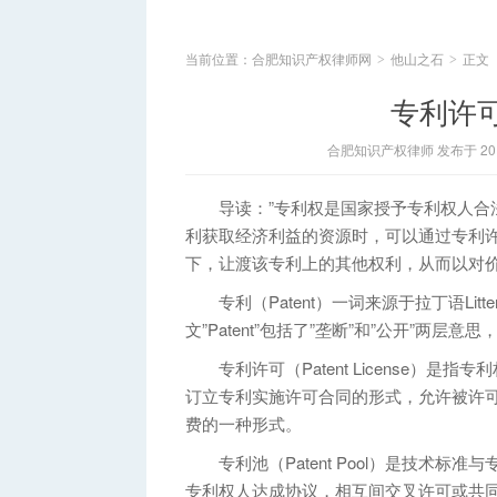
当前位置：
合肥知识产权律师网
他山之石
正文
>
>
专利许
合肥知识产权律师 发布于 2014
导读：”专利权是国家授予专利权人合法
利获取经济利益的资源时，可以通过专利
下，让渡该专利上的其他权利，从而以对价
专利（Patent）一词来源于拉丁语Litter
文”Patent”包括了”垄断”和”公开”两
专利许可（Patent License）是
订立专利实施许可合同的形式，允许被许
费的一种形式。
专利池（Patent Pool）是技术标
专利权人达成协议，相互间交叉许可或共