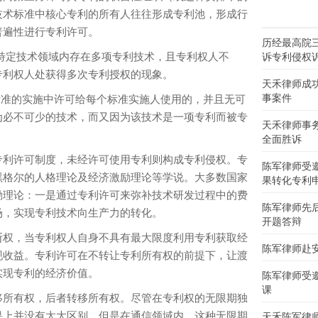
技术标准中核心专利的所有人往往形成专利池，形成行
普遍性进行专利许可。
历经最高院
指在某特定技术领域内存在多项专利技术，且专利权人不
诉专利侵权
专利权人处获得多次专利授权的现象。
天禾律师成
事案件
是指在标准的实施中许可给每个标准实施人使用的，并且无可
为必不可少的技术，而又因为该技术是一项专利而被专
天禾律师事
全面胜诉
利许可制度，未经许可使用专利则构成专利侵权。专
陈军律师受
黑格尔的人格理论及经济激励理论等学说。大多数国家
果转化专利
励理论：一是通过专利许可来弥补技术研发过程中的费
陈军律师先
场，实现专利技术向生产力的转化。
开题答辩
权，当专利权人自身不具有最大限度利用专利获取经
陈军律师赴
现收益。专利许可在不转让专利所有权的前提下，让渡
实现专利的经济价值。
陈军律师受
课
所有权，后者转移所有权。尽管在专利权的无限期独
果上并没有太大区别，但是在通信领域内，这种无限期
天禾陈军律师