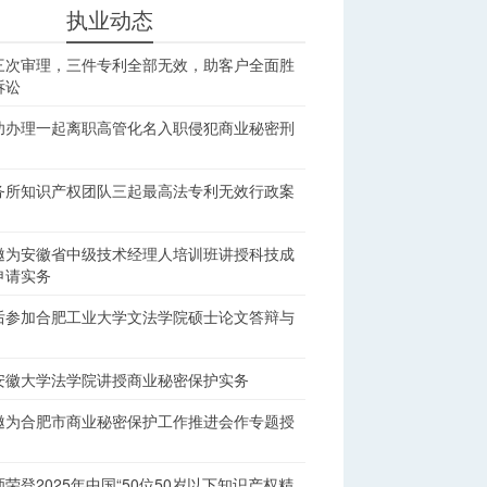
执业动态
三次审理，三件专利全部无效，助客户全面胜
诉讼
功办理一起离职高管化名入职侵犯商业秘密刑
务所知识产权团队三起最高法专利无效行政案
邀为安徽省中级技术经理人培训班讲授科技成
申请实务
后参加合肥工业大学文法学院硕士论文答辩与
安徽大学法学院讲授商业秘密保护实务
邀为合肥市商业秘密保护工作推进会作专题授
荣登2025年中国“50位50岁以下知识产权精