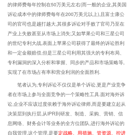
的律师费每年控制在50万美元左右(而一般的企业,其美国
诉讼成本中的律师费每年在200万美元以上),且富士康公
司的官司也是越打越大,其很多诉讼对手败了官司乃至在
产业上失败甚至从市场上消失;又如苹果公司和三星公司
的世纪专利大战,表面上苹果公司获得了最终的诉讼胜利
和一定金额赔偿,但是三星公司利用其强大的专利布局、
专利漏洞的深入分析和掌握、同步的产品和市场策略等,
实现了在市场占有率和营业利润的全面胜利.
笔者认为,专利诉讼不仅仅是单个诉讼,更是产业竞争
者在市场上参与全面竞争的一个策略性工具.面对海外诉
讼,企业不应该过度依赖于海外诉讼律师,而是要建立起从
决策层到执行层,从IPR到研发、制造、采购、营销、信
息网络、财务会计等业务的全方位团队,进行海外诉讼的
自我管理.这个管理,是要
定战略、用措施、管资源、控进