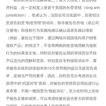
序利益，在一定程度上更甚于美国的长臂管辖（long arm
jurisdiction）。笔者认为，法院在司法实践中，应密切注
意原告刻意“制造管辖”的动向，除非被告住所地（或公司
注册地）和侵权行为实施地难以确认或原告难以维权
（例如，被告位于国外，通过网络向我国境内用户销售
侵权产品）的情况下，不宜将网购的收货地理解为侵权
行为的结果发生地，同时应对被告运用的管辖异议手段
予以适当的理解和宽容。特别是在专利侵权诉讼中，要
求被告在收到诉状副本的15天答辩期内提出无效宣告请
求，是相当严苛的要求，因此，此时应充分考虑诉讼法
原理中的“武器对等”原则，对被告的管辖异议理由进行认
真审查，不能一概指责为“拖延诉讼”，至少在时间上应给
予被告足够的保障，可以考虑给被告提供更大的管辖异
议空间，以均衡保护当事人的程序利益。