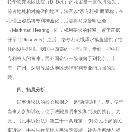
拉华联邦地区法院（D. Del.）的收案量一直保持领先，
前者地处相对偏僻的地区，法官以“亲专利权”而著称，在
心理上容易将专利神圣化，后者将马克曼听证会
（Markman Hearing，即，权利要求的解释）置于证据
开示（Discovery）之后，给专利流氓浑水摸鱼提供了绝
佳的滋生环境。我国中西部的一些法院，受到一些中国
专利权人的青睐，而外国企业一般倾向于到北京、上
海、广州、深圳等发达地区选择审判专业能力强的法
院。
四、拓展分析
民事诉讼法的核心原则之一是“两便原则”，即，便于
当事人参加诉讼，便于法院查明事实和判决的执行。为
此，《民事诉讼法》第二十一条规定：“对公民提起的民
事诉讼，由被告住所地人民法院管辖；被告住所地与经