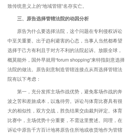
致传统意义上的“地域管辖”名存实亡。
三、原告选择管辖法院的动因分析
原告为什么要选择法院，这个问题在专利侵权诉讼
中至关重要。出于趋利避害的心态，当事人当然都希望
选择于己方有利且于对方不利的法院起诉。放眼全球，
概莫能外，国外早就用“forum shopping”来特指刻意选择
法院的做法。原告刻意制造管辖连接点从而选择管辖法
院有以下考虑：
第一，充分发挥主场作战优势，避免客场作战的奔
波之苦和差旅成本，以逸待劳。诉讼与体育比赛具有很
大的相似性，双方交战，胜负结果交由裁判评定。体育
比赛中，主场优势十分重要，不需这里赘述。同理，在
诉讼中原告千方百计地将原告住所地或收货地作为管辖