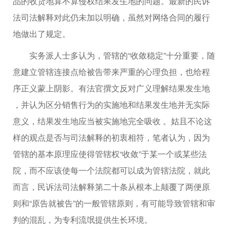
品的收货地算不算侵权结果发生地的问题。最新的民诉
法司法解释对此仍未加以明确，虽然对网络合同的履行
地做出了规定。
实务派人士多认为，管辖的“收敛稳定”十分重要，随
意建立管辖连接点给被告带来严重的心理负担，也给程
序正义蒙上阴影。有法官撰文反对广义理解结果发生地
，并认为区分销售行为的实施地和结果发生地并无实际
意义，结果发生地应当被实施地完全吸收 。姑且不论这
样的观点是否与司法解释的初衷相符，笔者认为，因为
管辖的基本原理应使得管辖权“收敛”于某一个或某些法
院，而不应该使每一个法院都可以成为管辖法院，就此
而言，民诉法司法解释第二十条从根本上颠覆了两便原
则和“原告就被告”的一般管辖原则，有可能导致管辖和审
判的混乱，为专利流氓提供生长环境。