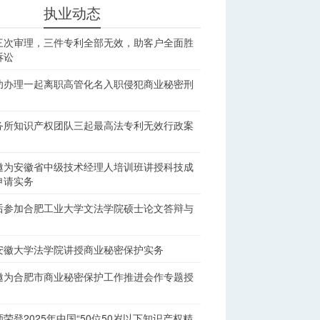
执业动态
三次审理，三件专利全部无效，助客户全面胜
诉讼
功办理一起离职高管化名入职侵犯商业秘密刑
务所知识产权团队三起最高法专利无效行政案
邀为安徽省中级技术经理人培训班讲授科技成
申请实务
后参加合肥工业大学文法学院硕士论文答辩与
安徽大学法学院讲授商业秘密保护实务
邀为合肥市商业秘密保护工作推进会作专题授
荣登2025年中国“50位50岁以下知识产权精