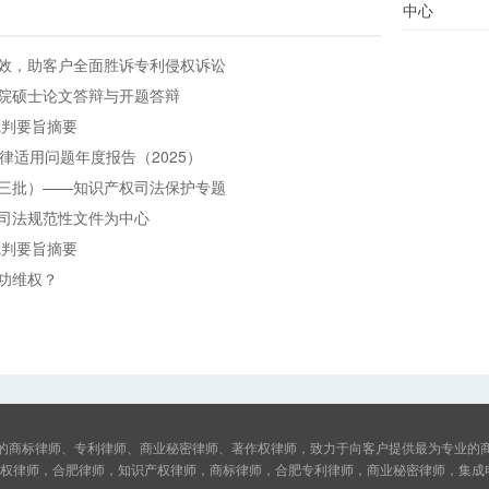
中心
效，助客户全面胜诉专利侵权诉讼
院硕士论文答辩与开题答辩
裁判要旨摘要
律适用问题年度报告（2025）
三批）——知识产权司法保护专题
司法规范性文件为中心
裁判要旨摘要
功维权？
的商标律师、专利律师、商业秘密律师、著作权律师，致力于向客户提供最为专业的
权律师，合肥律师，知识产权律师，商标律师，合肥专利律师，商业秘密律师，集成电