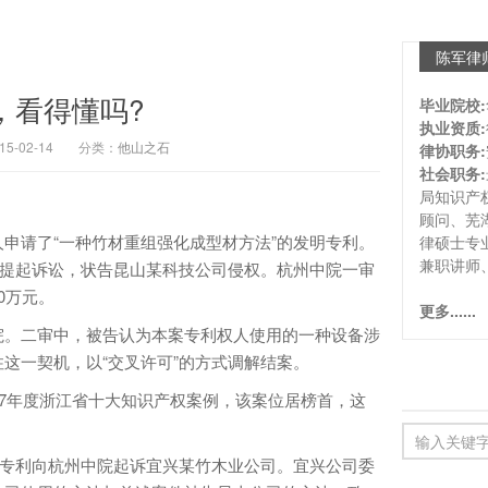
陈军律
，看得懂吗?
毕业院校:
执业资质:
-02-14
分类：
他山之石
律协职务:
社会职务:
局知识产
顾问、芜
请了“一种竹材重组强化成型材方法”的发明专利。
律硕士专
兼职讲师
法院提起诉讼，状告昆山某科技公司侵权。杭州中院一审
0万元。
更多......
。二审中，被告认为本案专利权人使用的一种设备涉
这一契机，以“交叉许可”的方式调解结案。
007年度浙江省十大知识产权案例，该案位居榜首，这
该专利向杭州中院起诉宜兴某竹木业公司。宜兴公司委