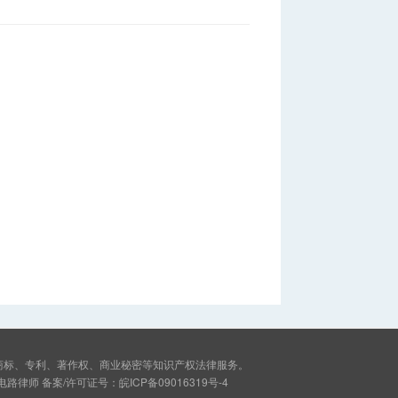
商标、专利、著作权、商业秘密等知识产权法律服务。
路律师 备案/许可证号：
皖ICP备09016319号-4