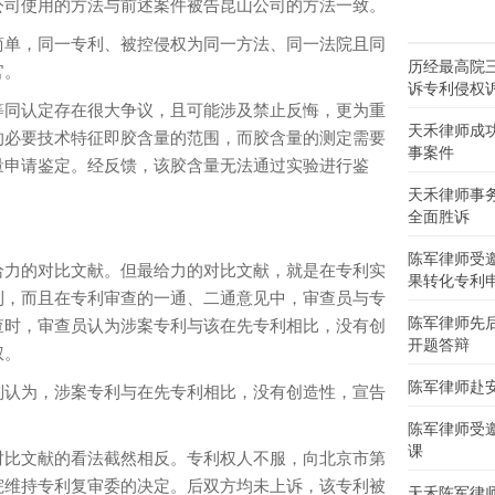
公司使用的方法与前述案件被告昆山公司的方法一致。
单，同一专利、被控侵权为同一方法、同一法院且同
历经最高院
官。
诉专利侵权
同认定存在很大争议，且可能涉及禁止反悔，更为重
天禾律师成
的必要技术特征即胶含量的范围，而胶含量的测定需要
事案件
量申请鉴定。经反馈，该胶含量无法通过实验进行鉴
天禾律师事
全面胜诉
。
陈军律师受
力的对比文献。但最给力的对比文献，就是在专利实
果转化专利
利，而且在专利审查的一通、二通意见中，审查员与专
陈军律师先
查时，审查员认为涉案专利与该在先专利相比，没有创
开题答辩
权。
陈军律师赴
认为，涉案专利与在先专利相比，没有创造性，宣告
陈军律师受
课
比文献的看法截然相反。专利权人不服，向北京市第
院维持专利复审委的决定。后双方均未上诉，该专利被
天禾陈军律师