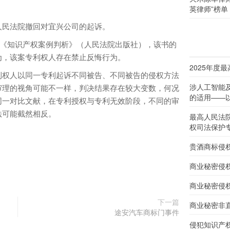
英律师”榜单
民法院撤回对宜兴公司的起诉。
版《知识产权案例判析》（人民法院出版社），该书的
为，该案专利权人存在禁止反悔行为。
2025年度
权人以同一专利起诉不同被告、不同被告的侵权方法
涉人工智能
审理的视角可能不一样，判决结果存在较大变数，何况
的适用——以
同一对比文献，在专利授权与专利无效阶段，不同的审
法可能截然相反。
最高人民法
权司法保护
贵酒商标侵
商业秘密侵
商业秘密侵
下一篇
商业秘密非
途安汽车商标门事件
侵犯知识产