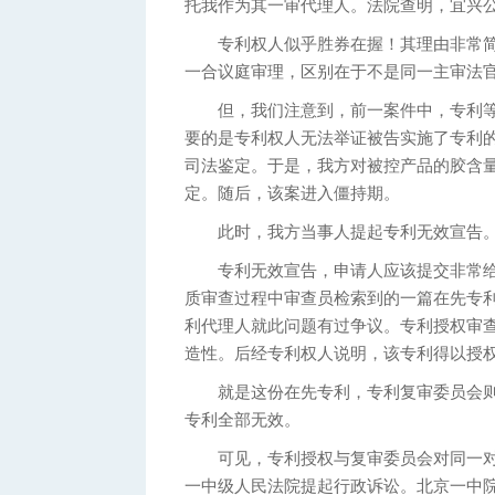
托我作为其一审代理人。法院查明，宜兴
专利权人似乎胜券在握！其理由非常简
一合议庭审理，区别在于不是同一主审法
但，我们注意到，前一案件中，专利等
要的是专利权人无法举证被告实施了专利
司法鉴定。于是，我方对被控产品的胶含
定。随后，该案进入僵持期。
此时，我方当事人提起专利无效宣告
专利无效宣告，申请人应该提交非常给
质审查过程中审查员检索到的一篇在先专
利代理人就此问题有过争议。专利授权审
造性。后经专利权人说明，该专利得以授
就是这份在先专利，专利复审委员会则
专利全部无效。
可见，专利授权与复审委员会对同一对
一中级人民法院提起行政诉讼。北京一中