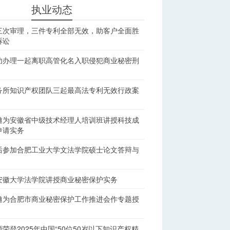
执业动态
三次审理，三件专利全部无效，助客户全面胜
诉讼
功办理一起离职高管化名入职侵犯商业秘密刑
务所知识产权团队三起最高法专利无效行政案
邀为安徽省中级技术经理人培训班讲授科技成
申请实务
后参加合肥工业大学文法学院硕士论文答辩与
安徽大学法学院讲授商业秘密保护实务
邀为合肥市商业秘密保护工作推进会作专题授
荣登2025年中国“50位50岁以下知识产权精