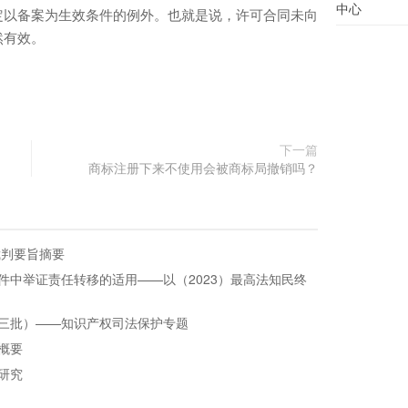
中心
定以备案为生效条件的例外。也就是说，许可合同未向
然有效。
下一篇
商标注册下来不使用会被商标局撤销吗？
裁判要旨摘要
件中举证责任转移的适用——以（2023）最高法知民终
三批）——知识产权司法保护专题
概要
研究