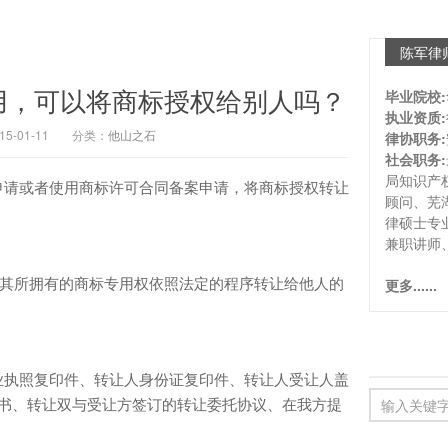
陈军律
用，可以将商标授权给别人吗？
毕业院校:
执业资质:
-01-11
分类：
他山之石
律协职务:
社会职务:
局知识产
请或者使用商标许可合同备案申请，将商标授权转让
顾问、芜
律硕士专
兼职讲师
其所拥有的商标专用权依照法定的程序转让给他人的
更多......
执照复印件、转让人身份证复印件、转让人受让人盖
托书、转让双与受让方签订的转让委托协议、在我方提