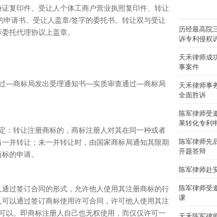
证复印件、受让人个体工商户营业执照复印件、转让
的申请书、受让人盖章/签字的委托书、转让双与受让
历经最高院
标委托代理协议上盖章。
诉专利侵权
天禾律师成
事案件
—商标局发出受理通知书—实质审查通过—商标局
天禾律师事
全面胜诉
陈军律师受
果转化专利
：转让注册商标的，商标注册人对其在同一种或者
陈军律师先
当一并转让；未一并转让时，由国家商标局通知其限期
开题答辩
商标的申请。
陈军律师赴
陈军律师受
通过签订合同的形式，允许他人使用其注册商标的行
课
人可以通过签订商标使用许可合同，许可他人使用其注
用可以。即商标注册人自己也无权使用，而仅仅许可一
天禾陈军律师