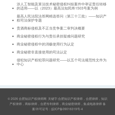
涉人工智能及算法技术秘密侵权纠纷案件中举证责任转移
的适用——以（2023）最高法知民终1503号案为例
最高人民法院法答网精选答问（第三十三批）——知识产
权司法保护专题
贵酒商标侵权及不正当竞争案二审判决概要
商业秘密侵权行为与责任承担疑难问题研究
商业秘密侵权中的消极使用行为认定
商业秘密非直接使用的司法认定
侵犯知识产权犯罪问题研究——以五个司法规范性文件为
中心
© 2026
合肥知识产权律师网
关键字:合肥知识产权律师，合肥律师，知识
产权律师，商标律师，合肥专利律师，商业秘密律师，集成电路律师 备
案/许可证号：
皖ICP备09016319号-4